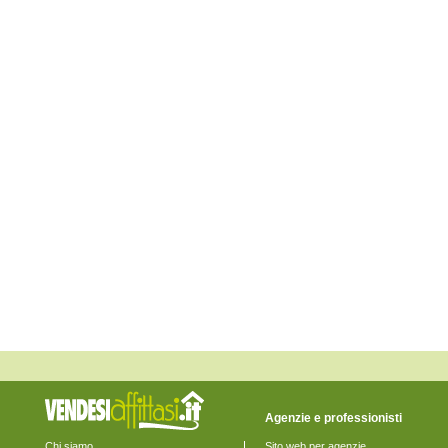
Monte San Pietrangeli
Monte Urano
Monte Vidon Combatte
Monte Vidon Corrado
Montefalcone Appennino
Montefortino
Montegiorgio
Montegranaro
Monteleone di Fermo
Montelparo
Monterubbiano
Montottone
Moresco
Ortezzano
Pedaso
Petritoli
Ponzano di Fermo
Porto San Giorgio
Porto Sant'Elpidio
Rapagnano
Sant'Elpidio a Mare
Santa Vittoria in Matenano
Servigliano
Smerillo
Torre San Patrizio
Agenzie e professionisti
Chi siamo
Sito web per agenzie