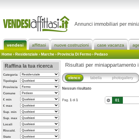
Annunci immobiliari per mini
vendesi
affittasi
nuove costruzioni
case vacanza
ag
Home
› Residenziale › Marche ›
Provincia Di Fermo
›
Pedaso
Risultati per miniappartamento 
Raffina la tua ricerca
Categoria
elenco
tabella
photogallery
Tipologia
Provincia
Nessun risultato
Comune
€ min
Pag.
1
di
1
01
€ max
Sup. min
Sup. max
Locali
Riscald.
Stato