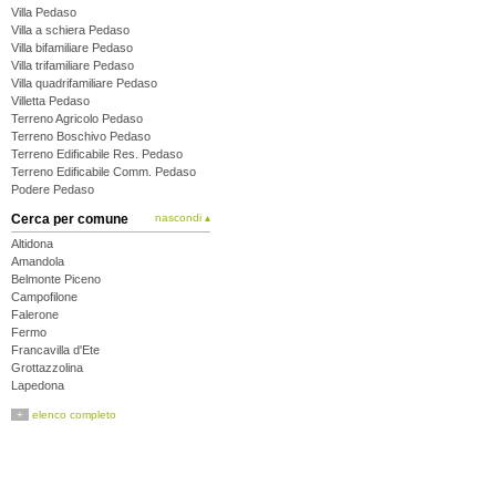
Villa Pedaso
Villa a schiera Pedaso
Villa bifamiliare Pedaso
Villa trifamiliare Pedaso
Villa quadrifamiliare Pedaso
Villetta Pedaso
Terreno Agricolo Pedaso
Terreno Boschivo Pedaso
Terreno Edificabile Res. Pedaso
Terreno Edificabile Comm. Pedaso
Podere Pedaso
Cerca per comune
nascondi ▴
Altidona
Amandola
Belmonte Piceno
Campofilone
Falerone
Fermo
Francavilla d'Ete
Grottazzolina
Lapedona
Magliano di Tenna
+
elenco completo
Massa Fermana
Monsampietro Morico
Montappone
Monte Giberto
Monte Rinaldo