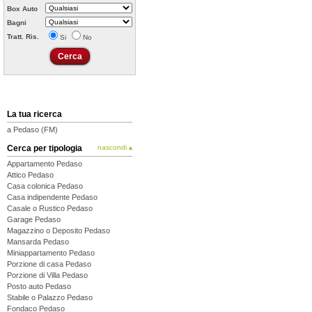
Box Auto
Bagni
Tratt. Ris.
Si
No
La tua ricerca
a Pedaso (FM)
Cerca per tipologia
nascondi ▴
Appartamento Pedaso
Attico Pedaso
Casa colonica Pedaso
Casa indipendente Pedaso
Casale o Rustico Pedaso
Garage Pedaso
Magazzino o Deposito Pedaso
Mansarda Pedaso
Miniappartamento Pedaso
Porzione di casa Pedaso
Porzione di Villa Pedaso
Posto auto Pedaso
Stabile o Palazzo Pedaso
Fondaco Pedaso