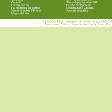
Contatti
Sito web per imprese Edili
Lavora con noi
Perchè scelgono noi
Fai pubblicità sul portale
Registrazione Gratuita
Versione mobile | iPhone
Agenzie immobiliari
Mappa del sito
© 2001-2026 Tutti i diritti riservati www.smartly.it P.IV
L'accesso o l'utilizzo di questo sito è subordinato all'ac