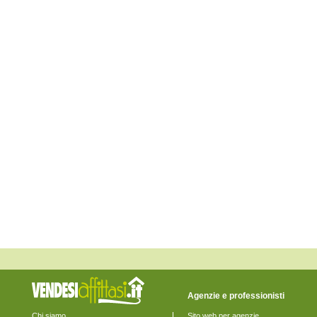
Monte San Pietrangeli
Monte Urano
Monte Vidon Combatte
Monte Vidon Corrado
Montefalcone Appennino
Montefortino
Montegiorgio
Montegranaro
Monteleone di Fermo
Montelparo
Monterubbiano
Montottone
Moresco
Ortezzano
Pedaso
Petritoli
Ponzano di Fermo
Porto San Giorgio
Porto Sant'Elpidio
Rapagnano
Sant'Elpidio a Mare
Santa Vittoria in Matenano
Servigliano
Smerillo
Torre San Patrizio
Agenzie e professionisti
Chi siamo
Sito web per agenzie