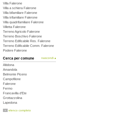
Villa Falerone
Villa a schiera Falerone
Villa bifamiliare Falerone
Villa trifamiliare Falerone
Villa quadrifamiliare Falerone
Villetta Falerone
Terreno Agricolo Falerone
Terreno Boschivo Falerone
Terreno Edificabile Res. Falerone
Terreno Edificabile Comm. Falerone
Podere Falerone
Cerca per comune
nascondi ▴
Altidona
Amandola
Belmonte Piceno
Campofilone
Falerone
Fermo
Francavilla d'Ete
Grottazzolina
Lapedona
Magliano di Tenna
+
elenco completo
Massa Fermana
Monsampietro Morico
Montappone
Monte Giberto
Monte Rinaldo