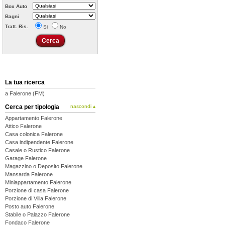
Box Auto
Bagni
Tratt. Ris.
Si
No
La tua ricerca
a Falerone (FM)
Cerca per tipologia
nascondi ▴
Appartamento Falerone
Attico Falerone
Casa colonica Falerone
Casa indipendente Falerone
Casale o Rustico Falerone
Garage Falerone
Magazzino o Deposito Falerone
Mansarda Falerone
Miniappartamento Falerone
Porzione di casa Falerone
Porzione di Villa Falerone
Posto auto Falerone
Stabile o Palazzo Falerone
Fondaco Falerone