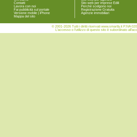
Contatti
Sito web per imprese Edili
San Vito
Lavora con noi
Perchè scelgono noi
Sant'Andrea Frius
Fai pubblicità sul portale
Registrazione Gratuita
Versione mobile | iPhone
Agenzie immobiliari
Sarroch
Mappa del sito
Selargius
Selegas
© 2001-2026 Tutti i diritti riservati www.smartly.it P.IV
Senorbì
L'accesso o l'utilizzo di questo sito è subordinato all'ac
Serdiana
Serri
Sestu
Settimo San Pietro
Seulo
Siliqua
Silius
Sinnai
Siurgus Donigala
Soleminis
Suelli
Teulada
Ussana
Uta
Vallermosa
Villa San Pietro
Villanova Tulo
Villaputzu
Villasalto
Villasimius
Villasor
Villaspeciosa