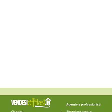
Escolca
Esterzili
Gergei
Gesico
Goni
Guamaggiore
Guasila
Isili
Mandas
Maracalagonis
Monastir
Monserrato
Muravera
Nuragus
Nurallao
Nuraminis
Nurri
Orroli
Ortacesus
Pimentel
Pula
Quartu Sant'Elena
Quartucciu
Sadali
Samatzai
San Basilio
Agenzie e professionisti
San Nicolò Gerrei
San Sperate
Chi siamo
Sito web per agenzie