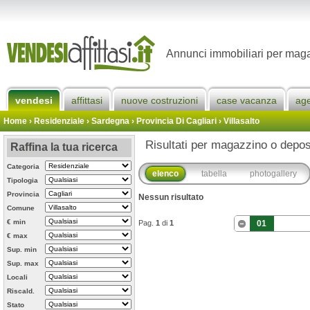
Annunci immobiliari per magaz
vendesi
affittasi
nuove costruzioni
case vacanza
ag
Home
› Residenziale › Sardegna ›
Provincia Di Cagliari
›
Villasalto
Risultati per magazzino o deposi
Raffina la tua ricerca
Categoria
elenco
tabella
photogallery
Tipologia
Provincia
Nessun risultato
Comune
€ min
Pag.
1
di
1
01
€ max
Sup. min
Sup. max
Locali
Riscald.
Stato