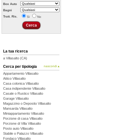
Box Auto
Bagni
Tratt. Ris.
Si
No
La tua ricerca
a Villasalto (CA)
Cerca per tipologia
nascondi ▴
Appartamento Villasalto
Attico Villasalto
Casa colonica Villasalto
Casa indipendente Villasalto
Casale o Rustico Villasalto
Garage Villasalto
Magazzino o Deposito Villasalto
Mansarda Villasalto
Miniappartamento Villasalto
Porzione di casa Villasalto
Porzione di Villa Villasalto
Posto auto Villasalto
Stabile o Palazzo Villasalto
Fondaco Villasalto