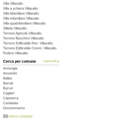
Villa Villasalto
Villa a schiera Villasalto
Villa bifamiliare Villasalto
Villa trifamiliare Villasalto
Villa quadrifamiliare Villasalto
Villetta Villasalto
Terreno Agricolo Villasalto
Terreno Boschivo Villasalto
Terreno Edificabile Res. Villasalto
Terreno Edificabile Comm. Villasalto
Podere Villasalto
Cerca per comune
nascondi ▴
Armungia
Assemini
Ballao
Barrali
Burcei
Cagliari
Capoterra
Castiadas
Decimomannu
Decimoputzu
+
elenco completo
Dolianova
Domus de Maria
Donori
Elmas
Escalaplano