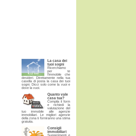
La casa dei
tuoi sogni
Ricerchiamo
per te
l'immobile che
desideri. Direttamente nella tua
casella di posta la casa dei tuoi
sogni. Dicci solo come la vuoi e
dove la vuoi.
Quanto vale
casa tua?
Compila il form
e richiedi la
valutazione del
tuo immobile alle agenzie
immobiliari. Le migliori agenzie
della zona ti forniranno una stima
gratuita.
Consigli
immobiliari
Suggerimenti e