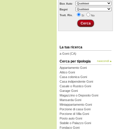
Box Auto
Bagni
Tratt. Ris.
Si
No
La tua ricerca
a Goni (CA)
Cerca per tipologia
nascondi ▴
Appartamento Goni
Attico Goni
Casa colonica Goni
Casa indipendente Goni
Casale o Rustico Goni
Garage Goni
Magazzino o Deposito Goni
Mansarda Goni
Miniappartamento Goni
Porzione di casa Goni
Porzione di Villa Goni
Posto auto Goni
Stabile o Palazzo Goni
Fondaco Goni