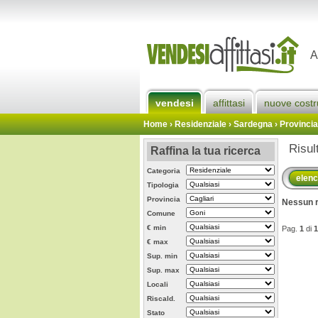
A
vendesi
affittasi
nuove costr
Home
› Residenziale › Sardegna ›
Provincia
Risul
Raffina la tua ricerca
Categoria
elen
Tipologia
Provincia
Nessun r
Comune
€ min
Pag.
1
di
1
€ max
Sup. min
Sup. max
Locali
Riscald.
Stato