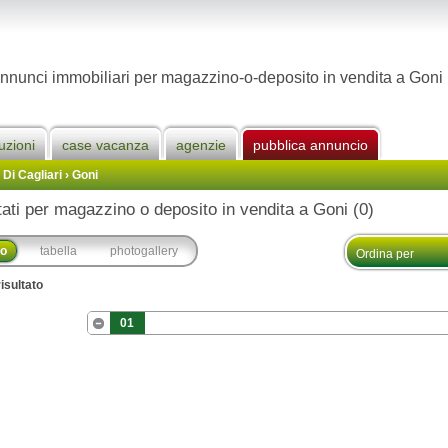
nnunci immobiliari per magazzino-o-deposito in vendita a Goni
uzioni
case vacanza
agenzie
pubblica annuncio
 Di Cagliari
›
Goni
tati per magazzino o deposito in vendita a Goni (0)
co
tabella
photogallery
isultato
01