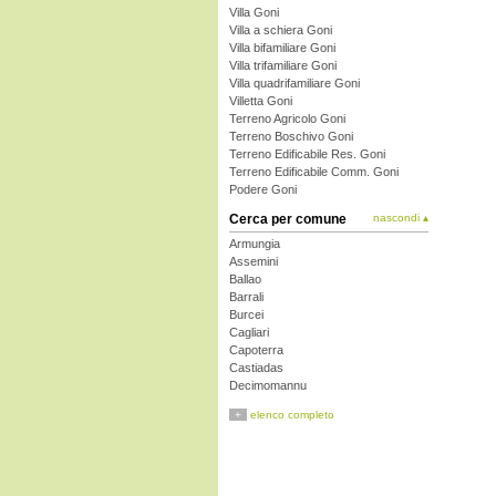
Villa Goni
Villa a schiera Goni
Villa bifamiliare Goni
Villa trifamiliare Goni
Villa quadrifamiliare Goni
Villetta Goni
Terreno Agricolo Goni
Terreno Boschivo Goni
Terreno Edificabile Res. Goni
Terreno Edificabile Comm. Goni
Podere Goni
Cerca per comune
nascondi ▴
Armungia
Assemini
Ballao
Barrali
Burcei
Cagliari
Capoterra
Castiadas
Decimomannu
Decimoputzu
+
elenco completo
Dolianova
Domus de Maria
Donori
Elmas
Escalaplano