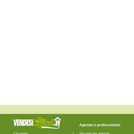
Escolca
Esterzili
Gergei
Gesico
Goni
Guamaggiore
Guasila
Isili
Mandas
Maracalagonis
Monastir
Monserrato
Muravera
Nuragus
Nurallao
Nuraminis
Nurri
Orroli
Ortacesus
Pimentel
Pula
Quartu Sant'Elena
Quartucciu
Sadali
Samatzai
San Basilio
Agenzie e professionisti
San Nicolò Gerrei
San Sperate
Chi siamo
Sito web per agenzie