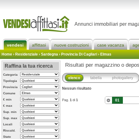
Annunci immobiliari per maga
vendesi
affittasi
nuove costruzioni
case vacanza
ag
Home
› Residenziale › Sardegna ›
Provincia Di Cagliari
›
Elmas
Risultati per magazzino o depos
Raffina la tua ricerca
Categoria
elenco
tabella
photogallery
Tipologia
Provincia
Nessun risultato
Comune
€ min
Pag.
1
di
1
01
€ max
Sup. min
Sup. max
Locali
Riscald.
Stato