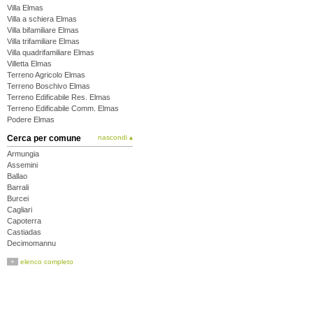
Villa Elmas
Villa a schiera Elmas
Villa bifamiliare Elmas
Villa trifamiliare Elmas
Villa quadrifamiliare Elmas
Villetta Elmas
Terreno Agricolo Elmas
Terreno Boschivo Elmas
Terreno Edificabile Res. Elmas
Terreno Edificabile Comm. Elmas
Podere Elmas
Cerca per comune
nascondi ▴
Armungia
Assemini
Ballao
Barrali
Burcei
Cagliari
Capoterra
Castiadas
Decimomannu
Decimoputzu
+
elenco completo
Dolianova
Domus de Maria
Donori
Elmas
Escalaplano