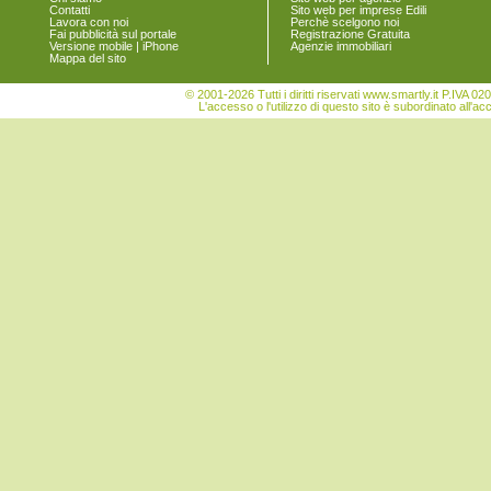
Contatti
Sito web per imprese Edili
San Vito
Lavora con noi
Perchè scelgono noi
Sant'Andrea Frius
Fai pubblicità sul portale
Registrazione Gratuita
Versione mobile | iPhone
Agenzie immobiliari
Sarroch
Mappa del sito
Selargius
Selegas
© 2001-2026 Tutti i diritti riservati www.smartly.it P.IV
Senorbì
L'accesso o l'utilizzo di questo sito è subordinato all'ac
Serdiana
Serri
Sestu
Settimo San Pietro
Seulo
Siliqua
Silius
Sinnai
Siurgus Donigala
Soleminis
Suelli
Teulada
Ussana
Uta
Vallermosa
Villa San Pietro
Villanova Tulo
Villaputzu
Villasalto
Villasimius
Villasor
Villaspeciosa