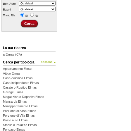
Box Auto
Bagni
Tratt. Ris.
Si
No
La tua ricerca
a Elmas (CA)
Cerca per tipologia
nascondi ▴
Appartamento Elmas
Attico Elmas
Casa colonica Elmas
Casa indipendente Elmas
Casale o Rustico Elmas
Garage Elmas
Magazzino o Deposito Elmas
Mansarda Elmas
Miniappartamento Elmas
Porzione di casa Elmas
Porzione di Villa Elmas
Posto auto Elmas
Stabile o Palazzo Elmas
Fondaco Elmas