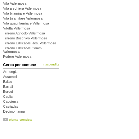
Villa Vallermosa
Villa a schiera Vallermosa
Villa bifamiliare Vallermosa
Villa trifamiliare Vallermosa
Villa quadrifamiliare Vallermosa
Villetta Vallermosa
Terreno Agricolo Vallermosa
Terreno Boschivo Vallermosa
Terreno Edificabile Res. Vallermosa
Terreno Edificabile Comm.
Vallermosa
Podere Vallermosa
Cerca per comune
nascondi ▴
Armungia
Assemini
Ballao
Barrali
Burcei
Cagliari
Capoterra
Castiadas
Decimomannu
Decimoputzu
+
elenco completo
Dolianova
Domus de Maria
Donori
Elmas