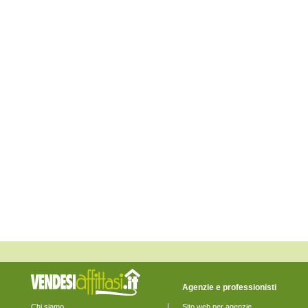
Escalaplano
Escolca
Esterzili
Gergei
Gesico
Goni
Guamaggiore
Guasila
Isili
Mandas
Maracalagonis
Monastir
Monserrato
Muravera
Nuragus
Nurallao
Nuraminis
Nurri
Orroli
Ortacesus
Pimentel
Pula
Quartu Sant'Elena
Quartucciu
Sadali
Samatzai
Agenzie e professionisti
San Basilio
San Nicolò Gerrei
Chi siamo
Sito web per agenzie