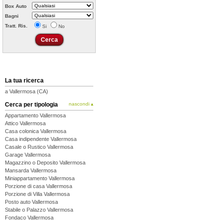
Box Auto
Bagni
Tratt. Ris.
Si
No
La tua ricerca
a Vallermosa (CA)
Cerca per tipologia
nascondi ▴
Appartamento Vallermosa
Attico Vallermosa
Casa colonica Vallermosa
Casa indipendente Vallermosa
Casale o Rustico Vallermosa
Garage Vallermosa
Magazzino o Deposito Vallermosa
Mansarda Vallermosa
Miniappartamento Vallermosa
Porzione di casa Vallermosa
Porzione di Villa Vallermosa
Posto auto Vallermosa
Stabile o Palazzo Vallermosa
Fondaco Vallermosa