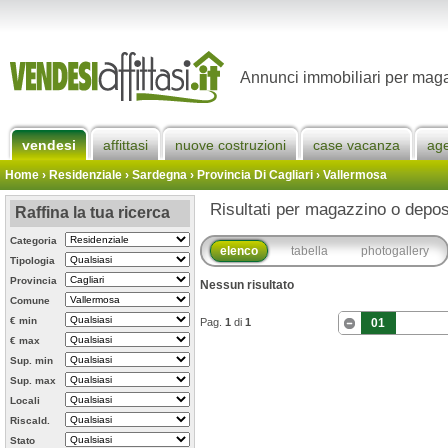
Annunci immobiliari per maga
vendesi
affittasi
nuove costruzioni
case vacanza
ag
Home
› Residenziale › Sardegna ›
Provincia Di Cagliari
›
Vallermosa
Risultati per magazzino o depos
Raffina la tua ricerca
Categoria
elenco
tabella
photogallery
Tipologia
Provincia
Nessun risultato
Comune
€ min
Pag.
1
di
1
01
€ max
Sup. min
Sup. max
Locali
Riscald.
Stato