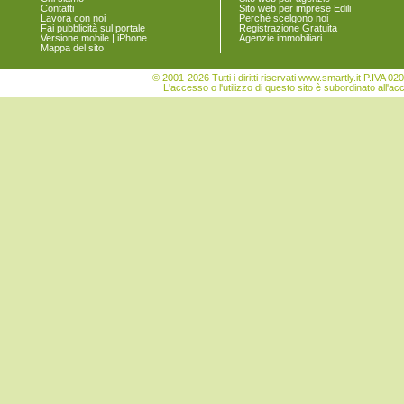
San Sperate
Contatti
Sito web per imprese Edili
Lavora con noi
Perchè scelgono noi
San Vito
Fai pubblicità sul portale
Registrazione Gratuita
Sant'Andrea Frius
Versione mobile | iPhone
Agenzie immobiliari
Mappa del sito
Sarroch
Selargius
© 2001-2026 Tutti i diritti riservati www.smartly.it P.IV
Selegas
L'accesso o l'utilizzo di questo sito è subordinato all'ac
Senorbì
Serdiana
Serri
Sestu
Settimo San Pietro
Seulo
Siliqua
Silius
Sinnai
Siurgus Donigala
Soleminis
Suelli
Teulada
Ussana
Uta
Vallermosa
Villa San Pietro
Villanova Tulo
Villaputzu
Villasalto
Villasimius
Villasor