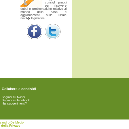
consigli pratici
per risolvere
dubbi e problematiche relative al
mondo della casa e
aggiornamenti sulle ultime
novit� legislative.
Collabora e condividi
Seguici su twitter
Seguici su facebook
Hai suggerimenti?
essandro De Medio
 della Privacy