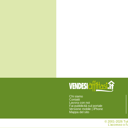
Monte Giberto
Monte Rinaldo
Monte San Pietrangeli
Monte Urano
Monte Vidon Combatte
Monte Vidon Corrado
Montefalcone Appennino
Montefortino
Montegiorgio
Montegranaro
Monteleone di Fermo
Montelparo
Monterubbiano
Montottone
Moresco
Ortezzano
Pedaso
Petritoli
Ponzano di Fermo
Porto San Giorgio
Porto Sant'Elpidio
Chi siamo
Rapagnano
Contatti
Sant'Elpidio a Mare
Lavora con noi
Santa Vittoria in Matenano
Fai pubblicità sul portale
Versione mobile | iPhone
Servigliano
Mappa del sito
Smerillo
Torre San Patrizio
© 2001-2026 Tutt
L'accesso o l'u