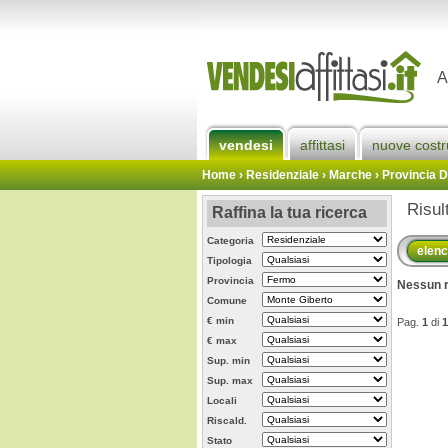
A
vendesi
affittasi
nuove costr
Home
› Residenziale › Marche ›
Provincia 
Risul
Raffina la tua ricerca
Categoria
elen
Tipologia
Provincia
Nessun r
Comune
€ min
Pag.
1
di
1
€ max
Sup. min
Sup. max
Locali
Riscald.
Stato