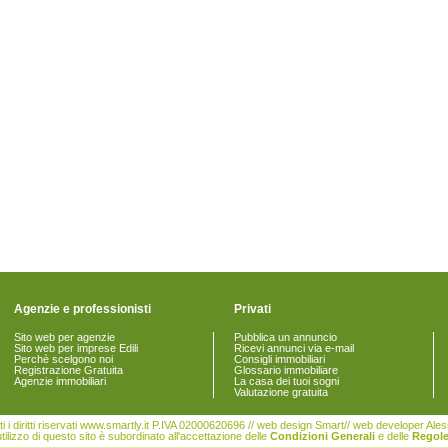
Agenzie e professionisti
Privati
Sito web per agenzie
Pubblica un annuncio
Sito web per imprese Edili
Ricevi annunci via e-mail
Perchè scelgono noi
Consigli immobiliari
Registrazione Gratuita
Glossario immobiliare
Agenzie immobiliari
La casa dei tuoi sogni
Valutazione gratuita
i i diritti riservati www.smartly.it P.IVA 02000620696 // web design Smart// web developer Al
tilizzo di questo sito è subordinato all'accettazione delle
Condizioni Generali
e delle
Regole