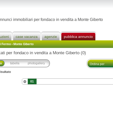
nnunci immobiliari per fondaco in vendita a Monte Giberto
uzioni
case vacanza
agenzie
pubblica annuncio
Di Fermo
›
Monte Giberto
tati per fondaco in vendita a Monte Giberto (0)
co
tabella
photogallery
isultato
01