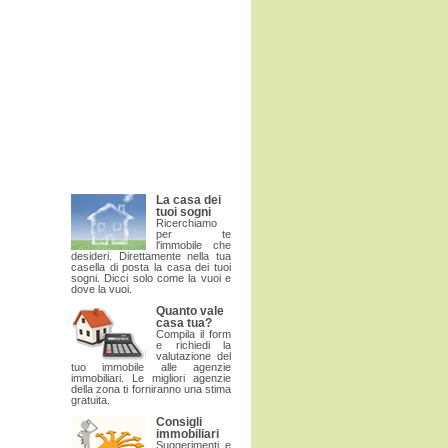
La casa dei
tuoi sogni
Ricerchiamo
per te
l'immobile che
desideri. Direttamente nella tua
casella di posta la casa dei tuoi
sogni. Dicci solo come la vuoi e
dove la vuoi.
Quanto vale
casa tua?
Compila il form
e richiedi la
valutazione del
tuo immobile alle agenzie
immobiliari. Le migliori agenzie
della zona ti forniranno una stima
gratuita.
Consigli
immobiliari
Suggerimenti e