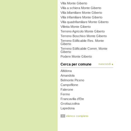
Villa Monte Giberto
Villa a schiera Monte Giberto
Villa bifamiliare Monte Giberto
Villa trifamiliare Monte Giberto
Villa quadrifamiliare Monte Giberto
Villetta Monte Giberto
Terreno Agricolo Monte Giberto
Terreno Boschivo Monte Giberto
Terreno Edificabile Res. Monte
Giberto
Terreno Edificabile Comm. Monte
Giberto
Podere Monte Giberto
Cerca per comune
nascondi ▴
Altidona
Amandola
Belmonte Piceno
Campofilone
Falerone
Fermo
Francavilla d'Ete
Grottazzolina
Lapedona
Magliano di Tenna
+
elenco completo
Massa Fermana
Monsampietro Morico
Montappone