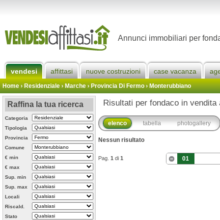
Annunci immobiliari per fond
vendesi
affittasi
nuove costruzioni
case vacanza
ag
Home
› Residenziale › Marche ›
Provincia Di Fermo
›
Monterubbiano
Risultati per fondaco in vendita
Raffina la tua ricerca
Categoria
elenco
tabella
photogallery
Tipologia
Provincia
Nessun risultato
Comune
€ min
Pag.
1
di
1
01
€ max
Sup. min
Sup. max
Locali
Riscald.
Stato