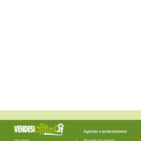
Monte Giberto
Monte Rinaldo
Monte San Pietrangeli
Monte Urano
Monte Vidon Combatte
Monte Vidon Corrado
Montefalcone Appennino
Montefortino
Montegiorgio
Montegranaro
Monteleone di Fermo
Montelparo
Monterubbiano
Montottone
Moresco
Ortezzano
Pedaso
Petritoli
Ponzano di Fermo
Porto San Giorgio
Porto Sant'Elpidio
Rapagnano
Sant'Elpidio a Mare
Santa Vittoria in Matenano
Servigliano
Smerillo
Agenzie e professionisti
Torre San Patrizio
Chi siamo
Sito web per agenzie