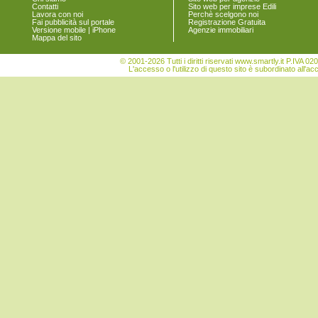
Contatti
Sito web per imprese Edili
Lavora con noi
Perchè scelgono noi
Fai pubblicità sul portale
Registrazione Gratuita
Versione mobile | iPhone
Agenzie immobiliari
Mappa del sito
© 2001-2026 Tutti i diritti riservati www.smartly.it P.IV
L'accesso o l'utilizzo di questo sito è subordinato all'ac