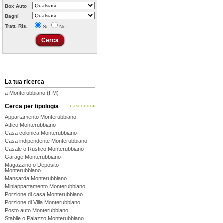
Box Auto
Bagni
Tratt. Ris.
Si
No
La tua ricerca
a Monterubbiano (FM)
Cerca per tipologia
nascondi ▴
Appartamento Monterubbiano
Attico Monterubbiano
Casa colonica Monterubbiano
Casa indipendente Monterubbiano
Casale o Rustico Monterubbiano
Garage Monterubbiano
Magazzino o Deposito
Monterubbiano
Mansarda Monterubbiano
Miniappartamento Monterubbiano
Porzione di casa Monterubbiano
Porzione di Villa Monterubbiano
Posto auto Monterubbiano
Stabile o Palazzo Monterubbiano