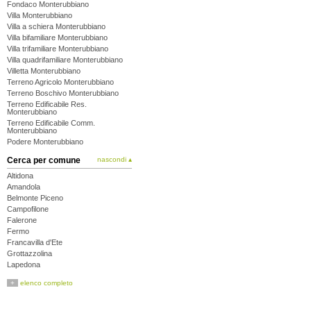
Fondaco Monterubbiano
Villa Monterubbiano
Villa a schiera Monterubbiano
Villa bifamiliare Monterubbiano
Villa trifamiliare Monterubbiano
Villa quadrifamiliare Monterubbiano
Villetta Monterubbiano
Terreno Agricolo Monterubbiano
Terreno Boschivo Monterubbiano
Terreno Edificabile Res.
Monterubbiano
Terreno Edificabile Comm.
Monterubbiano
Podere Monterubbiano
Cerca per comune
nascondi ▴
Altidona
Amandola
Belmonte Piceno
Campofilone
Falerone
Fermo
Francavilla d'Ete
Grottazzolina
Lapedona
Magliano di Tenna
+
elenco completo
Massa Fermana
Monsampietro Morico
Montappone