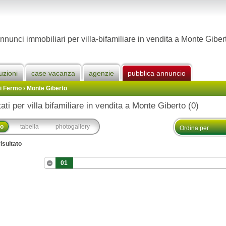
nnunci immobiliari per villa-bifamiliare in vendita a Monte Giber
uzioni
case vacanza
agenzie
pubblica annuncio
Di Fermo
›
Monte Giberto
tati per villa bifamiliare in vendita a Monte Giberto (0)
co
tabella
photogallery
isultato
01