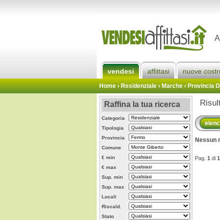
A
vendesi
affittasi
nuove costr
Home
› Residenziale › Marche ›
Provincia 
Risul
Raffina la tua ricerca
Categoria
elen
Tipologia
Provincia
Nessun r
Comune
€ min
Pag.
1
di
1
€ max
Sup. min
Sup. max
Locali
Riscald.
Stato