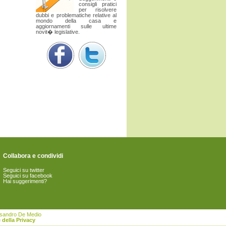
consigli pratici
per risolvere
dubbi e problematiche relative al
mondo della casa e
aggiornamenti sulle ultime
novit� legislative.
Collabora e condividi
Seguici su twitter
Seguici su facebook
Hai suggerimenti?
essandro De Medio
 della Privacy