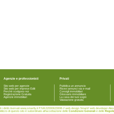
Agenzie e professionisti
Privati
Sito web per agenzie
Pubblica un annuncio
Sito web per imprese Edili
Ricevi annunci via e-mail
Perchè scelgono noi
Consigli immobiliari
Registrazione Gratuita
Glossario immobiliare
Agenzie immobiliari
La casa dei tuoi sogni
Valutazione gratuita
i i diritti riservati www.smartly.it P.IVA 02000620696 // web design Smart// web developer Al
tilizzo di questo sito è subordinato all'accettazione delle
Condizioni Generali
e delle
Regole