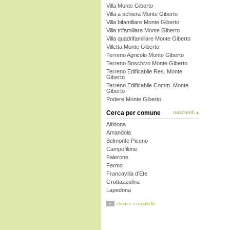
Villa Monte Giberto
Villa a schiera Monte Giberto
Villa bifamiliare Monte Giberto
Villa trifamiliare Monte Giberto
Villa quadrifamiliare Monte Giberto
Villetta Monte Giberto
Terreno Agricolo Monte Giberto
Terreno Boschivo Monte Giberto
Terreno Edificabile Res. Monte
Giberto
Terreno Edificabile Comm. Monte
Giberto
Podere Monte Giberto
Cerca per comune
nascondi ▴
Altidona
Amandola
Belmonte Piceno
Campofilone
Falerone
Fermo
Francavilla d'Ete
Grottazzolina
Lapedona
Magliano di Tenna
+
elenco completo
Massa Fermana
Monsampietro Morico
Montappone