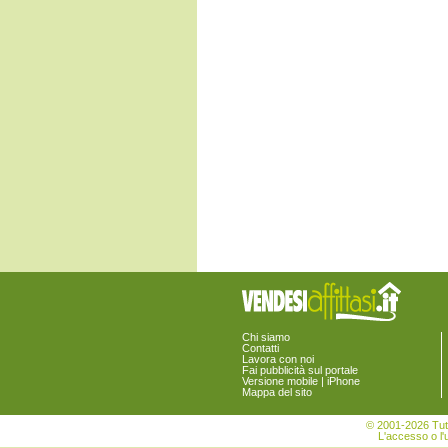
Monte Giberto
Monte Rinaldo
Monte San Pietrangeli
Monte Urano
Monte Vidon Combatte
Monte Vidon Corrado
Montefalcone Appennino
Montefortino
Montegiorgio
Montegranaro
Monteleone di Fermo
Montelparo
Monterubbiano
Montottone
Moresco
Ortezzano
Pedaso
Petritoli
Ponzano di Fermo
Porto San Giorgio
Porto Sant'Elpidio
Chi siamo
Rapagnano
Contatti
Sant'Elpidio a Mare
Lavora con noi
Santa Vittoria in Matenano
Fai pubblicità sul portale
Versione mobile | iPhone
Servigliano
Mappa del sito
Smerillo
Torre San Patrizio
© 2001-2026 Tutt
L'accesso o l'u