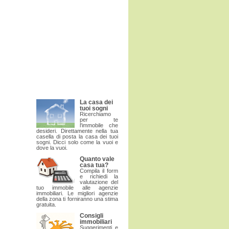
La casa dei
tuoi sogni
Ricerchiamo
per te
l'immobile che
desideri. Direttamente nella tua
casella di posta la casa dei tuoi
sogni. Dicci solo come la vuoi e
dove la vuoi.
Quanto vale
casa tua?
Compila il form
e richiedi la
valutazione del
tuo immobile alle agenzie
immobiliari. Le migliori agenzie
della zona ti forniranno una stima
gratuita.
Consigli
immobiliari
Suggerimenti e