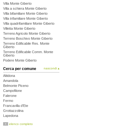
Villa Monte Giberto
Villa a schiera Monte Giberto
Villa bifamiliare Monte Giberto
Villa trifamiliare Monte Giberto
Villa quadrifamiliare Monte Giberto
Villetta Monte Giberto
Terreno Agricolo Monte Giberto
Terreno Boschivo Monte Giberto
Terreno Edificabile Res. Monte
Giberto
Terreno Edificabile Comm. Monte
Giberto
Podere Monte Giberto
Cerca per comune
nascondi ▴
Altidona
Amandola
Belmonte Piceno
Campofilone
Falerone
Fermo
Francavilla d'Ete
Grottazzolina
Lapedona
Magliano di Tenna
+
elenco completo
Massa Fermana
Monsampietro Morico
Montappone