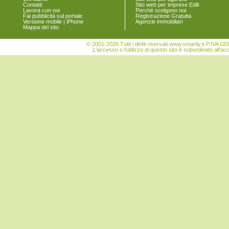
Contatti
Sito web per imprese Edili
Lavora con noi
Perchè scelgono noi
Fai pubblicità sul portale
Registrazione Gratuita
Versione mobile | iPhone
Agenzie immobiliari
Mappa del sito
© 2001-2026 Tutti i diritti riservati www.smartly.it P.IV
L'accesso o l'utilizzo di questo sito è subordinato all'ac