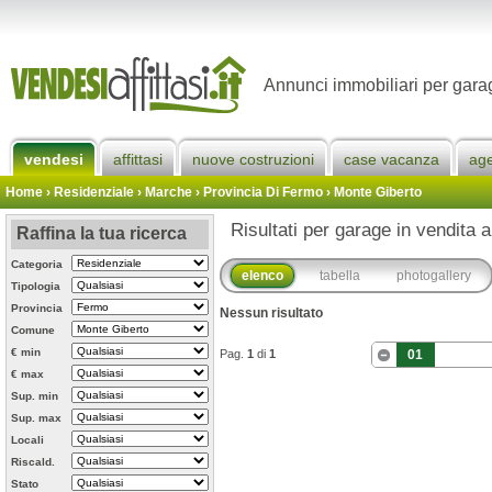
Annunci immobiliari per gara
vendesi
affittasi
nuove costruzioni
case vacanza
ag
Home
› Residenziale › Marche ›
Provincia Di Fermo
›
Monte Giberto
Risultati per garage in vendita 
Raffina la tua ricerca
Categoria
elenco
tabella
photogallery
Tipologia
Provincia
Nessun risultato
Comune
€ min
Pag.
1
di
1
01
€ max
Sup. min
Sup. max
Locali
Riscald.
Stato