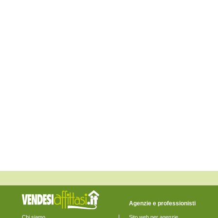
Monte Giberto
Monte Rinaldo
Monte San Pietrangeli
Monte Urano
Monte Vidon Combatte
Monte Vidon Corrado
Montefalcone Appennino
Montefortino
Montegiorgio
Montegranaro
Monteleone di Fermo
Montelparo
Monterubbiano
Montottone
Moresco
Ortezzano
Pedaso
Petritoli
Ponzano di Fermo
Porto San Giorgio
Porto Sant'Elpidio
Rapagnano
Sant'Elpidio a Mare
Santa Vittoria in Matenano
Servigliano
Smerillo
Agenzie e professionisti
Torre San Patrizio
Chi siamo
Sito web per agenzie