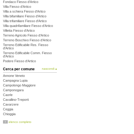
Fondaco Fiesso d'Artico
Villa Fiesso d'Artico
Villa a schiera Fiesso d'Artico
Villa bifamiliare Fiesso d'Artico
Villa trifamiliare Fiesso d'Artico
Villa quadrifamiliare Fiesso d'Artico
Villetta Fiesso d'Artico
Terreno Agricolo Fiesso d'Artico
Terreno Boschivo Fiesso d'Artico
Terreno Edificabile Res. Fiesso
d'Artico
Terreno Edificabile Comm. Fiesso
d'Artico
Podere Fiesso d'Artico
Cerca per comune
nascondi ▴
Annone Veneto
Campagna Lupia
Campolongo Maggiore
Camponogara
Caorle
Cavallino-Treporti
Cavarzere
Ceggia
Chioggia
Cinto Caomaggiore
+
elenco completo
Cona
Concordia Sagittaria
Dolo