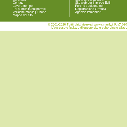
Contatti
Sito web per imprese Edili
Torre di Mosto
Lavora con noi
Perchè scelgono noi
Venezia
Fai pubblicità sul portale
Registrazione Gratuita
Versione mobile | iPhone
Agenzie immobiliari
Vigonovo
Mappa del sito
© 2001-2026 Tutti i diritti riservati www.smartly.it P.IV
L'accesso o l'utilizzo di questo sito è subordinato all'ac