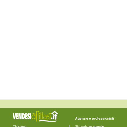
Eraclea
Fiesso d'Artico
Fossalta di Piave
Fossalta di Portogruaro
Fossò
Gruaro
Jesolo
Marcon
Martellago
Meolo
Mira
Mirano
Musile di Piave
Noale
Noventa di Piave
Pianiga
Portogruaro
Pramaggiore
Quarto d'Altino
Salzano
San Donà di Piave
San Michele al Tagliamento
Santa Maria di Sala
Santo Stino di Livenza
Scorzè
Spinea
Agenzie e professionisti
Stra
Teglio Veneto
Chi siamo
Sito web per agenzie