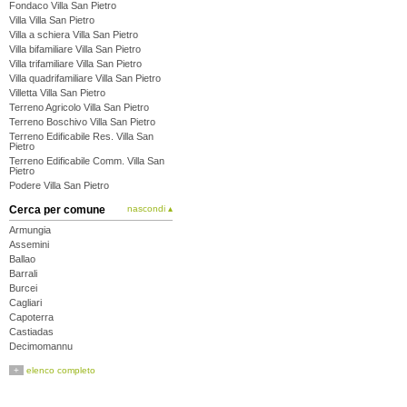
Fondaco Villa San Pietro
Villa Villa San Pietro
Villa a schiera Villa San Pietro
Villa bifamiliare Villa San Pietro
Villa trifamiliare Villa San Pietro
Villa quadrifamiliare Villa San Pietro
Villetta Villa San Pietro
Terreno Agricolo Villa San Pietro
Terreno Boschivo Villa San Pietro
Terreno Edificabile Res. Villa San
Pietro
Terreno Edificabile Comm. Villa San
Pietro
Podere Villa San Pietro
Cerca per comune
nascondi ▴
Armungia
Assemini
Ballao
Barrali
Burcei
Cagliari
Capoterra
Castiadas
Decimomannu
Decimoputzu
+
elenco completo
Dolianova
Domus de Maria
Donori