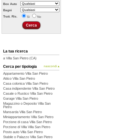
Box Auto
Bagni
Tratt. Ris.
Si
No
La tua ricerca
a Villa San Pietro (CA)
Cerca per tipologia
nascondi ▴
Appartamento Villa San Pietro
Attico Villa San Pietro
Casa colonica Villa San Pietro
Casa indipendente Villa San Pietro
Casale o Rustico Villa San Pietro
Garage Villa San Pietro
Magazzino o Deposito Villa San
Pietro
Mansarda Villa San Pietro
Miniappartamento Villa San Pietro
Porzione di casa Villa San Pietro
Porzione di Villa Villa San Pietro
Posto auto Villa San Pietro
Stabile o Palazzo Villa San Pietro