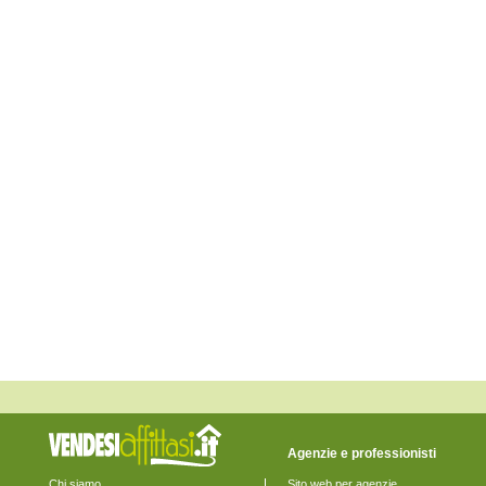
Elmas
Escalaplano
Escolca
Esterzili
Gergei
Gesico
Goni
Guamaggiore
Guasila
Isili
Mandas
Maracalagonis
Monastir
Monserrato
Muravera
Nuragus
Nurallao
Nuraminis
Nurri
Orroli
Ortacesus
Pimentel
Pula
Quartu Sant'Elena
Quartucciu
Sadali
Agenzie e professionisti
Samatzai
San Basilio
Chi siamo
Sito web per agenzie