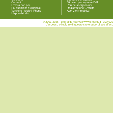
Contatti
Sito web per imprese Edili
San Nicolò Gerrei
Lavora con noi
Perchè scelgono noi
San Sperate
Fai pubblicità sul portale
Registrazione Gratuita
Versione mobile | iPhone
Agenzie immobiliari
San Vito
Mappa del sito
Sant'Andrea Frius
Sarroch
© 2001-2026 Tutti i diritti riservati www.smartly.it P.IV
Selargius
L'accesso o l'utilizzo di questo sito è subordinato all'ac
Selegas
Senorbì
Serdiana
Serri
Sestu
Settimo San Pietro
Seulo
Siliqua
Silius
Sinnai
Siurgus Donigala
Soleminis
Suelli
Teulada
Ussana
Uta
Vallermosa
Villa San Pietro
Villanova Tulo
Villaputzu
Villasalto
Villasimius