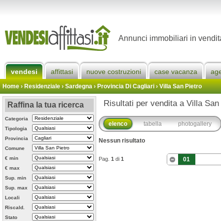
Annunci immobiliari in vendit
vendesi
affittasi
nuove costruzioni
case vacanza
ag
Home
› Residenziale › Sardegna ›
Provincia Di Cagliari
›
Villa San Pietro
Risultati per vendita a Villa San
Raffina la tua ricerca
Categoria
elenco
tabella
photogallery
Tipologia
Provincia
Nessun risultato
Comune
€ min
Pag.
1
di
1
01
€ max
Sup. min
Sup. max
Locali
Riscald.
Stato