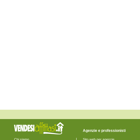
Escolca
Esterzili
Gergei
Gesico
Goni
Guamaggiore
Guasila
Isili
Mandas
Maracalagonis
Monastir
Monserrato
Muravera
Nuragus
Nurallao
Nuraminis
Nurri
Orroli
Ortacesus
Pimentel
Pula
Quartu Sant'Elena
Quartucciu
Sadali
Samatzai
San Basilio
Agenzie e professionisti
San Nicolò Gerrei
San Sperate
Chi siamo
Sito web per agenzie