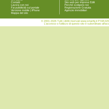
Contatti
Sito web per imprese Edili
San Vito
Lavora con noi
Perchè scelgono noi
Sant'Andrea Frius
Fai pubblicità sul portale
Registrazione Gratuita
Versione mobile | iPhone
Agenzie immobiliari
Sarroch
Mappa del sito
Selargius
Selegas
© 2001-2026 Tutti i diritti riservati www.smartly.it P.IV
Senorbì
L'accesso o l'utilizzo di questo sito è subordinato all'ac
Serdiana
Serri
Sestu
Settimo San Pietro
Seulo
Siliqua
Silius
Sinnai
Siurgus Donigala
Soleminis
Suelli
Teulada
Ussana
Uta
Vallermosa
Villa San Pietro
Villanova Tulo
Villaputzu
Villasalto
Villasimius
Villasor
Villaspeciosa