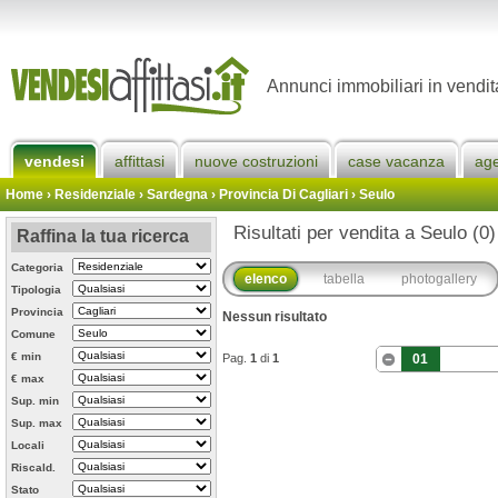
Annunci immobiliari in vendi
vendesi
affittasi
nuove costruzioni
case vacanza
ag
Home
› Residenziale › Sardegna ›
Provincia Di Cagliari
›
Seulo
Risultati per vendita a Seulo (0)
Raffina la tua ricerca
Categoria
elenco
tabella
photogallery
Tipologia
Provincia
Nessun risultato
Comune
€ min
Pag.
1
di
1
01
€ max
Sup. min
Sup. max
Locali
Riscald.
Stato