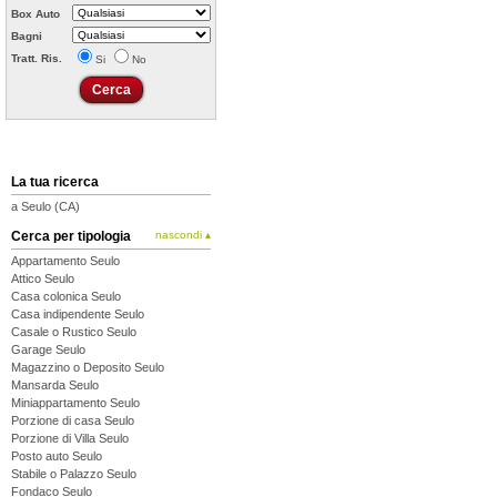
Box Auto
Bagni
Tratt. Ris.
Si
No
La tua ricerca
a Seulo (CA)
Cerca per tipologia
nascondi ▴
Appartamento Seulo
Attico Seulo
Casa colonica Seulo
Casa indipendente Seulo
Casale o Rustico Seulo
Garage Seulo
Magazzino o Deposito Seulo
Mansarda Seulo
Miniappartamento Seulo
Porzione di casa Seulo
Porzione di Villa Seulo
Posto auto Seulo
Stabile o Palazzo Seulo
Fondaco Seulo