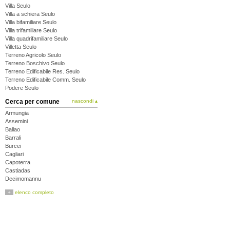
Villa Seulo
Villa a schiera Seulo
Villa bifamiliare Seulo
Villa trifamiliare Seulo
Villa quadrifamiliare Seulo
Villetta Seulo
Terreno Agricolo Seulo
Terreno Boschivo Seulo
Terreno Edificabile Res. Seulo
Terreno Edificabile Comm. Seulo
Podere Seulo
Cerca per comune
nascondi ▴
Armungia
Assemini
Ballao
Barrali
Burcei
Cagliari
Capoterra
Castiadas
Decimomannu
Decimoputzu
+
elenco completo
Dolianova
Domus de Maria
Donori
Elmas
Escalaplano