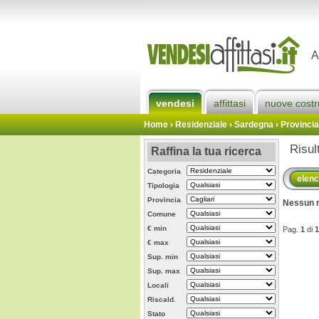
A
vendesi
affittasi
nuove costr
Home
› Residenziale › Sardegna ›
Provincia
Risul
Raffina la tua ricerca
Categoria
elen
Tipologia
Provincia
Nessun r
Comune
€ min
Pag.
1
di
1
€ max
Sup. min
Sup. max
Locali
Riscald.
Stato