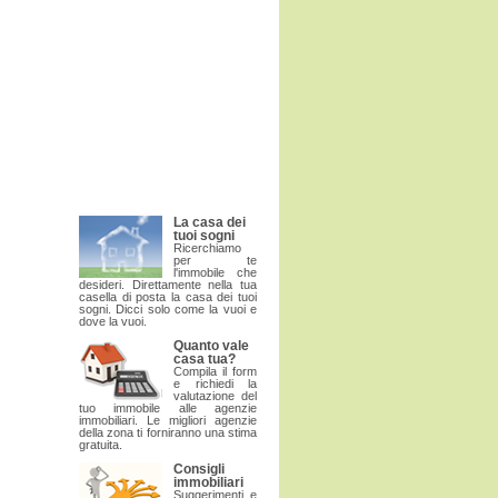
La casa dei
tuoi sogni
Ricerchiamo
per te
l'immobile che
desideri. Direttamente nella tua
casella di posta la casa dei tuoi
sogni. Dicci solo come la vuoi e
dove la vuoi.
Quanto vale
casa tua?
Compila il form
e richiedi la
valutazione del
tuo immobile alle agenzie
immobiliari. Le migliori agenzie
della zona ti forniranno una stima
gratuita.
Consigli
immobiliari
Suggerimenti e