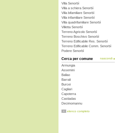
Villa Senorbì
Villa a schiera Senorbì
Villa bifamiliare Senorbì
Villa trifamiliare Senorbì
Villa quadrifamiliare Senorbì
Villetta Senorbì
Terreno Agricolo Senorbì
Terreno Boschivo Senorbì
Terreno Edificabile Res. Senorbì
Terreno Edificabile Comm. Senorbì
Podere Senorbì
Cerca per comune
nascondi ▴
Armungia
Assemini
Ballao
Barrali
Burcei
Cagliari
Capoterra
Castiadas
Decimomannu
Decimoputzu
+
elenco completo
Dolianova
Domus de Maria
Donori
Elmas
Escalaplano