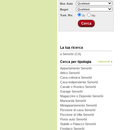
Box Auto
Bagni
Tratt. Ris.
Si
No
La tua ricerca
a Senorbì (CA)
Cerca per tipologia
nascondi ▴
Appartamento Senorbì
Attico Senorbì
Casa colonica Senorbì
Casa indipendente Senorbì
Casale o Rustico Senorbì
Garage Senorbì
Magazzino o Deposito Senorbì
Mansarda Senorbì
Miniappartamento Senorbì
Porzione di casa Senorbì
Porzione di Villa Senorbì
Posto auto Senorbì
Stabile o Palazzo Senorbì
Fondaco Senorbì