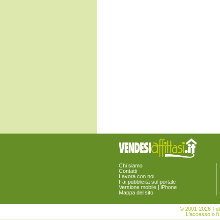
Escolca
Esterzili
Gergei
Gesico
Goni
Guamaggiore
Guasila
Isili
Mandas
Maracalagonis
Monastir
Monserrato
Muravera
Nuragus
Nurallao
Nuraminis
Nurri
Orroli
Ortacesus
Pimentel
Pula
Chi siamo
Quartu Sant'Elena
Contatti
Lavora con noi
Quartucciu
Fai pubblicità sul portale
Sadali
Versione mobile | iPhone
Mappa del sito
Samatzai
San Basilio
© 2001-2026 Tutt
San Nicolò Gerrei
L'accesso o l'u
San Sperate