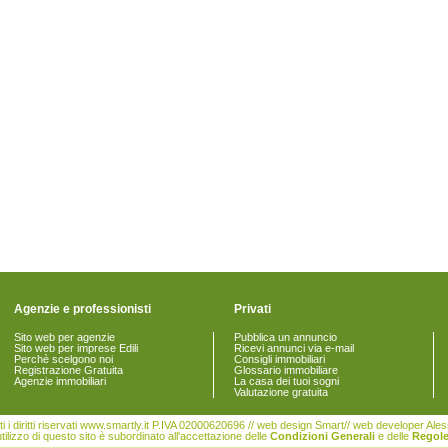
Agenzie e professionisti
Privati
Sito web per agenzie
Pubblica un annuncio
Sito web per imprese Edili
Ricevi annunci via e-mail
Perchè scelgono noi
Consigli immobiliari
Registrazione Gratuita
Glossario immobiliare
Agenzie immobiliari
La casa dei tuoi sogni
Valutazione gratuita
i i diritti riservati www.smartly.it P.IVA 02000620696 // web design Smart// web developer Al
tilizzo di questo sito è subordinato all'accettazione delle
Condizioni Generali
e delle
Regole