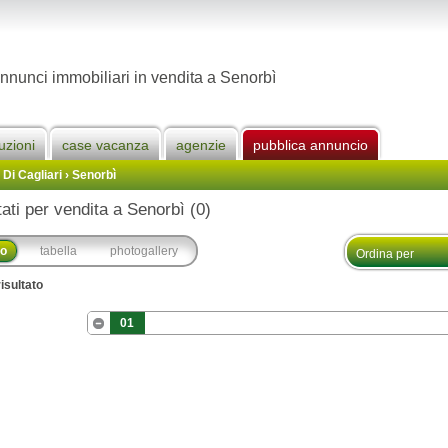
nnunci immobiliari in vendita a Senorbì
uzioni
case vacanza
agenzie
pubblica annuncio
 Di Cagliari
›
Senorbì
tati per vendita a Senorbì (0)
co
tabella
photogallery
isultato
01