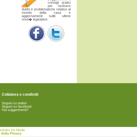
consigli pratici
per risolvere
dubbi e problematiche relative al
mondo della casa e
aggiornamenti sulle ultime
novit� legislative.
Collabora e condividi
Seguici su twitter
Seguici su facebook
Hai suggerimenti?
essandro De Medio
 della Privacy