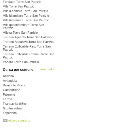
Fondaco Torre San Patrizio
Villa Torre San Patrizio
Villa a schiera Torre San Patrizio
Villa bifamiliare Torre San Patrizio
Villa trifamiliare Torre San Patrizio
Villa quadrifamiliare Torre San
Patrizio
Villetta Torre San Patrizio
Terreno Agricolo Torre San Patrizio
Terreno Boschivo Torre San Patrizio
Terreno Edificabile Res. Torre San
Patrizio
Terreno Edificabile Comm. Torre San
Patrizio
Podere Torre San Patrizio
Cerca per comune
nascondi ▴
Altidona
Amandola
Belmonte Piceno
Campofilone
Falerone
Fermo
Francavilla d'Ete
Grottazzolina
Lapedona
Magliano di Tenna
+
elenco completo
Massa Fermana
Monsampietro Morico