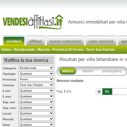
Annunci immobiliari per villa-
vendesi
affittasi
nuove costruzioni
case vacanza
ag
Home
› Residenziale › Marche ›
Provincia Di Fermo
›
Torre San Patrizio
Risultati per villa bifamiliare in
Raffina la tua ricerca
Categoria
elenco
tabella
photogallery
Tipologia
Provincia
Nessun risultato
Comune
€ min
Pag.
1
di
1
01
€ max
Sup. min
Sup. max
Locali
Riscald.
Stato