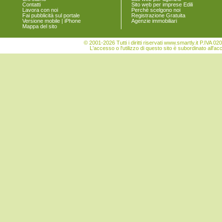
Contatti
Sito web per imprese Edili
Lavora con noi
Perchè scelgono noi
Fai pubblicità sul portale
Registrazione Gratuita
Versione mobile | iPhone
Agenzie immobiliari
Mappa del sito
© 2001-2026 Tutti i diritti riservati www.smartly.it P.IV
L'accesso o l'utilizzo di questo sito è subordinato all'ac