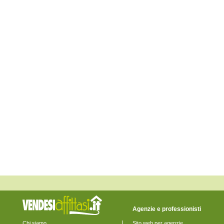
Montappone
Monte Giberto
Monte Rinaldo
Monte San Pietrangeli
Monte Urano
Monte Vidon Combatte
Monte Vidon Corrado
Montefalcone Appennino
Montefortino
Montegiorgio
Montegranaro
Monteleone di Fermo
Montelparo
Monterubbiano
Montottone
Moresco
Ortezzano
Pedaso
Petritoli
Ponzano di Fermo
Porto San Giorgio
Porto Sant'Elpidio
Rapagnano
Sant'Elpidio a Mare
Santa Vittoria in Matenano
Servigliano
Agenzie e professionisti
Smerillo
Torre San Patrizio
Chi siamo
Sito web per agenzie