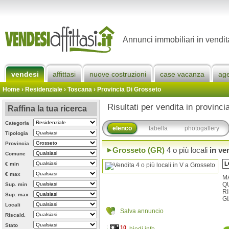
Annunci immobiliari in vendit
vendesi
affittasi
nuove costruzioni
case vacanza
ag
Home
› Residenziale › Toscana ›
Provincia Di Grosseto
Risultati per vendita in provinc
Raffina la tua ricerca
Categoria
elenco
tabella
photogallery
Tipologia
Provincia
Grosseto (GR)
4 o più locali
in ve
Comune
L
€ min
€ max
M
Q
Sup. min
R
Sup. max
GI
Locali
Salva annuncio
Riscald.
Stato
10