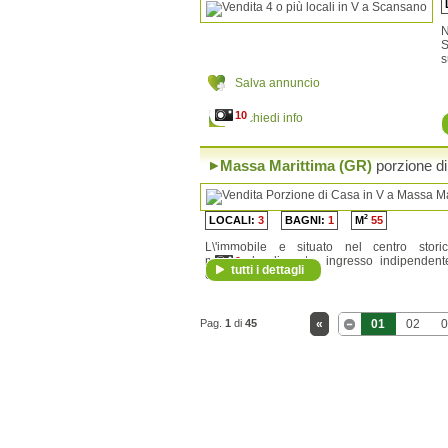
S
s
Salva annuncio
10
Richiedi info
Massa Marittima (GR)
porzione d
2
LOCALI:
3
BAGNI:
1
M
55
L\'immobile e situato nel centro stori
medievale di prata, ingresso indipendent
9
tutti i dettagli
completamente ri...
Pag.
1
di
45
«
01
02
0