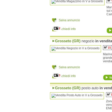
M
Montieri
Orbetello
Mar
Pitigliano
sul
Cant
Roccalbegna
Roccastrada
Salva annuncio
Santa Fiora
Scansano
2
Richiedi info
Scarlino
Seggiano
Semproniano
Grosseto (GR)
negozio
in vendit
Sorano
2
M
21
Marin
grand
vendi
Salva annuncio
3
Richiedi info
tu
Grosseto (GR)
posto auto
in vend
2
M
Zon
ven
ENE