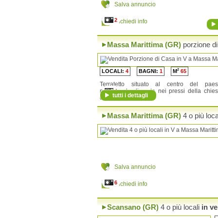
Salva annuncio
2
Richiedi info
Massa Marittima (GR)
porzione d
2
LOCALI:
4
BAGNI:
1
M
65
Terratetto situato al centro del pae
medioevale di prata nei pressi della chie
4
tutti i dettagli
consistente in un...
Massa Marittima (GR)
4 o più loca
Salva annuncio
6
Richiedi info
Scansano (GR)
4 o più locali
in ve