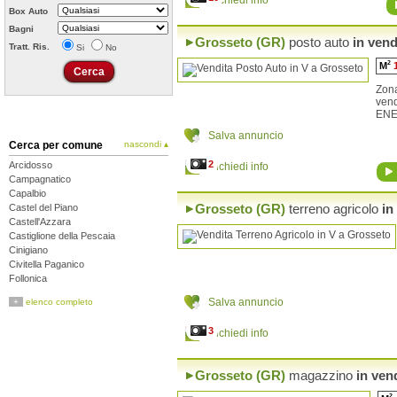
Richiedi info
Box Auto
Bagni
Grosseto (GR)
posto auto
in vend
Tratt. Ris.
Si
No
2
M
Zon
ven
ENE
Salva annuncio
Cerca per comune
nascondi ▴
2
Arcidosso
Richiedi info
Campagnatico
Capalbio
Grosseto (GR)
terreno agricolo
in
Castel del Piano
Castell'Azzara
Castiglione della Pescaia
Cinigiano
Civitella Paganico
Follonica
Gavorrano
Salva annuncio
+
elenco completo
Grosseto
Isola del Giglio
3
Richiedi info
Magliano in Toscana
Manciano
Massa Marittima
Grosseto (GR)
magazzino
in ven
Monte Argentario
Monterotondo Marittimo
2