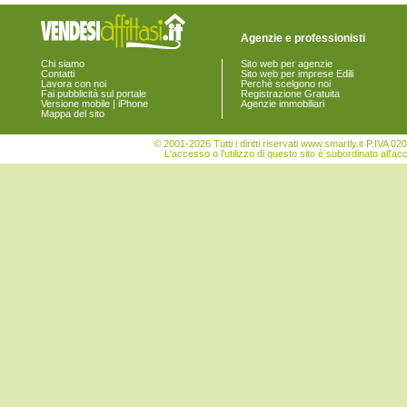
Agenzie e professionisti
Chi siamo
Sito web per agenzie
Contatti
Sito web per imprese Edili
Lavora con noi
Perchè scelgono noi
Fai pubblicità sul portale
Registrazione Gratuita
Versione mobile | iPhone
Agenzie immobiliari
Mappa del sito
© 2001-2026 Tutti i diritti riservati www.smartly.it P.IV
L'accesso o l'utilizzo di questo sito è subordinato all'ac