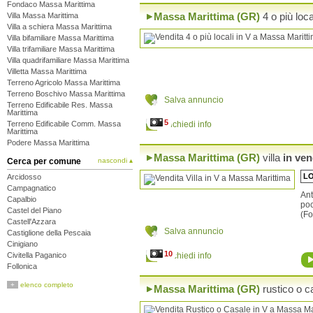
Fondaco Massa Marittima
Massa Marittima (GR)
4 o più loca
Villa Massa Marittima
Villa a schiera Massa Marittima
Villa bifamiliare Massa Marittima
Villa trifamiliare Massa Marittima
Villa quadrifamiliare Massa Marittima
Villetta Massa Marittima
Terreno Agricolo Massa Marittima
Terreno Boschivo Massa Marittima
Salva annuncio
Terreno Edificabile Res. Massa
Marittima
5
Terreno Edificabile Comm. Massa
Richiedi info
Marittima
Podere Massa Marittima
Massa Marittima (GR)
villa
in ven
Cerca per comune
nascondi ▴
LO
Arcidosso
Campagnatico
Ant
Capalbio
po
Castel del Piano
(Fo
Castell'Azzara
Salva annuncio
Castiglione della Pescaia
Cinigiano
10
Civitella Paganico
Richiedi info
Follonica
Gavorrano
+
elenco completo
Massa Marittima (GR)
rustico o c
Grosseto
Isola del Giglio
Magliano in Toscana