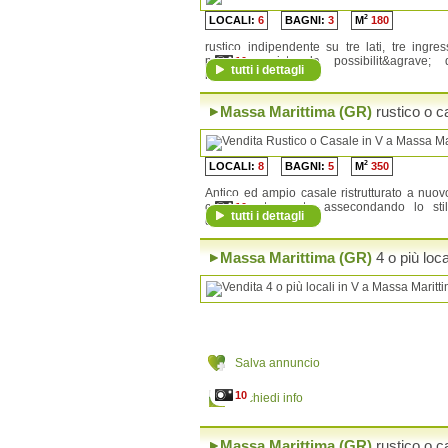
Manciano
2
LOCALI:
6
BAGNI:
3
M
180
Massa Marittima
Monte Argentario
rustico indipendente su tre lati, tre ingres
pertanto esiste la possibilit&agrave; 
Monterotondo Marittimo
10
tutti i dettagli
ricavare...
Montieri
Orbetello
Pitigliano
Massa Marittima (GR)
rustico o c
Roccalbegna
Roccastrada
Santa Fiora
2
LOCALI:
8
BAGNI:
5
M
350
Scansano
Scarlino
Antico ed ampio casale ristrutturato a nuov
Seggiano
con elevato gusto, assecondando lo sti
10
tutti i dettagli
dell\'antico ...
Semproniano
Sorano
Massa Marittima (GR)
4 o più loca
Salva annuncio
10
Richiedi info
Massa Marittima (GR)
rustico o c