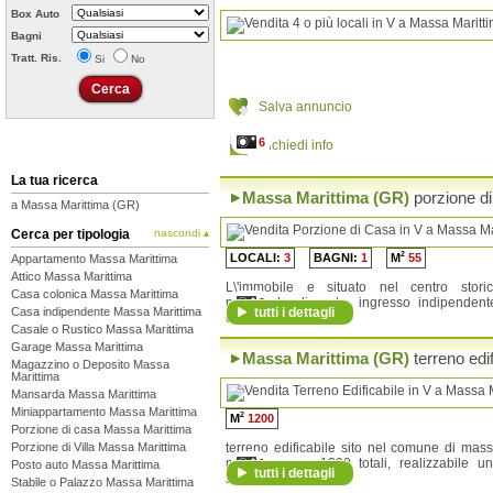
Box Auto
Bagni
Tratt. Ris.
Si
No
Salva annuncio
6
Richiedi info
La tua ricerca
Massa Marittima (GR)
porzione d
a Massa Marittima (GR)
Cerca per tipologia
nascondi ▴
2
LOCALI:
3
BAGNI:
1
M
55
Appartamento Massa Marittima
Attico Massa Marittima
L\'immobile e situato nel centro stori
Casa colonica Massa Marittima
medievale di prata, ingresso indipendent
9
Casa indipendente Massa Marittima
tutti i dettagli
completamente ri...
Casale o Rustico Massa Marittima
Garage Massa Marittima
Massa Marittima (GR)
terreno edif
Magazzino o Deposito Massa
Marittima
Mansarda Massa Marittima
Miniappartamento Massa Marittima
2
M
1200
Porzione di casa Massa Marittima
Porzione di Villa Massa Marittima
terreno edificabile sito nel comune di mas
marittima, mq 1200 totali, realizzabile u
1
Posto auto Massa Marittima
tutti i dettagli
struttura c...
Stabile o Palazzo Massa Marittima