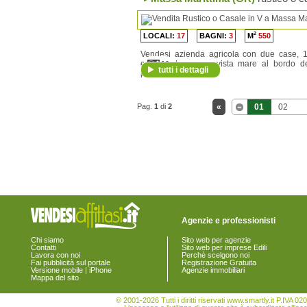
2
LOCALI:
17
BAGNI:
3
M
550
Vendesi azienda agricola con due case, 
ettari di terreno e vista mare al bordo d
10
tutti i dettagli
paese medieval...
Pag.
1
di
2
«
01
02
Agenzie e professionisti
Chi siamo
Sito web per agenzie
Contatti
Sito web per imprese Edili
Lavora con noi
Perchè scelgono noi
Fai pubblicità sul portale
Registrazione Gratuita
Versione mobile | iPhone
Agenzie immobiliari
Mappa del sito
© 2001-2026 Tutti i diritti riservati www.smartly.it P.IV