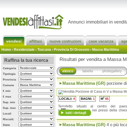
Annunci immobiliari in vendi
vendesi
affittasi
nuove costruzioni
case vacanza
ag
Home
› Residenziale › Toscana ›
Provincia Di Grosseto
›
Massa Marittima
Risultati per vendita a Massa M
Raffina la tua ricerca
Categoria
elenco
tabella
photogallery
Tipologia
Provincia
Massa Marittima (GR)
porzione d
Comune
€ min
€ max
2
LOCALI:
4
BAGNI:
1
M
65
Sup. min
Terratetto situato al centro del pae
Sup. max
medioevale di prata nei pressi della chie
4
tutti i dettagli
Locali
consistente in un...
Riscald.
Massa Marittima (GR)
4 o più loca
Stato