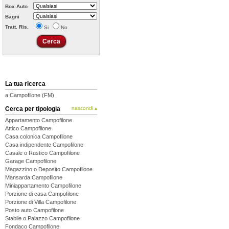
Box Auto
Bagni
Tratt. Ris.
Si
No
La tua ricerca
a Campofilone (FM)
Cerca per tipologia
nascondi ▴
Appartamento Campofilone
Attico Campofilone
Casa colonica Campofilone
Casa indipendente Campofilone
Casale o Rustico Campofilone
Garage Campofilone
Magazzino o Deposito Campofilone
Mansarda Campofilone
Miniappartamento Campofilone
Porzione di casa Campofilone
Porzione di Villa Campofilone
Posto auto Campofilone
Stabile o Palazzo Campofilone
Fondaco Campofilone