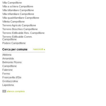
Villa Campofilone
Villa a schiera Campofilone
Villa bifamiliare Campofilone
Villa trifamiliare Campofilone
Villa quadrifamiliare Campofilone
Villetta Campofilone
Terreno Agricolo Campofilone
Terreno Boschivo Campofilone
Terreno Edificabile Res. Campofilone
Terreno Edificabile Comm.
Campofilone
Podere Campofilone
Cerca per comune
nascondi ▴
Altidona
Amandola
Belmonte Piceno
Campofilone
Falerone
Fermo
Francavilla d'Ete
Grottazzolina
Lapedona
Magliano di Tenna
+
elenco completo
Massa Fermana
Monsampietro Morico
Montappone
Monte Giberto