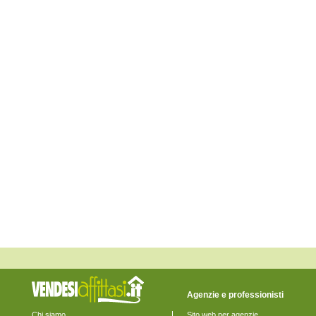
Monte Rinaldo
Monte San Pietrangeli
Monte Urano
Monte Vidon Combatte
Monte Vidon Corrado
Montefalcone Appennino
Montefortino
Montegiorgio
Montegranaro
Monteleone di Fermo
Montelparo
Monterubbiano
Montottone
Moresco
Ortezzano
Pedaso
Petritoli
Ponzano di Fermo
Porto San Giorgio
Porto Sant'Elpidio
Rapagnano
Sant'Elpidio a Mare
Santa Vittoria in Matenano
Servigliano
Smerillo
Torre San Patrizio
Agenzie e professionisti
Chi siamo
Sito web per agenzie