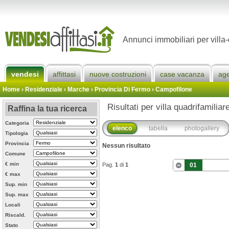
Annunci immobiliari per villa
vendesi
affittasi
nuove costruzioni
case vacanza
ag
Home
› Residenziale › Marche ›
Provincia Di Fermo
›
Campofilone
Risultati per villa quadrifamilia
Raffina la tua ricerca
Categoria
elenco
tabella
photogallery
Tipologia
Provincia
Nessun risultato
Comune
€ min
Pag.
1
di
1
01
€ max
Sup. min
Sup. max
Locali
Riscald.
Stato