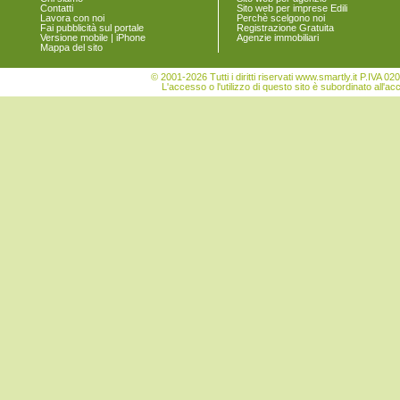
Contatti
Sito web per imprese Edili
Lavora con noi
Perchè scelgono noi
Fai pubblicità sul portale
Registrazione Gratuita
Versione mobile | iPhone
Agenzie immobiliari
Mappa del sito
© 2001-2026 Tutti i diritti riservati www.smartly.it P.IV
L'accesso o l'utilizzo di questo sito è subordinato all'ac