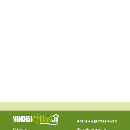
Monte Rinaldo
Monte San Pietrangeli
Monte Urano
Monte Vidon Combatte
Monte Vidon Corrado
Montefalcone Appennino
Montefortino
Montegiorgio
Montegranaro
Monteleone di Fermo
Montelparo
Monterubbiano
Montottone
Moresco
Ortezzano
Pedaso
Petritoli
Ponzano di Fermo
Porto San Giorgio
Porto Sant'Elpidio
Rapagnano
Sant'Elpidio a Mare
Santa Vittoria in Matenano
Servigliano
Smerillo
Torre San Patrizio
Agenzie e professionisti
Chi siamo
Sito web per agenzie