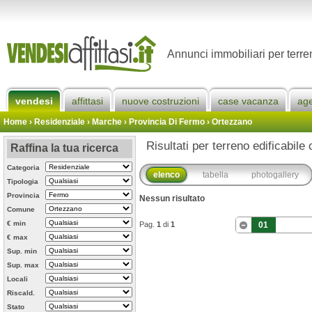
Annunci immobiliari per terre
vendesi
affittasi
nuove costruzioni
case vacanza
ag
Home
› Residenziale › Marche ›
Provincia Di Fermo
›
Ortezzano
Risultati per terreno edificabil
Raffina la tua ricerca
Categoria
elenco
tabella
photogallery
Tipologia
Provincia
Nessun risultato
Comune
€ min
Pag.
1
di
1
01
€ max
Sup. min
Sup. max
Locali
Riscald.
Stato