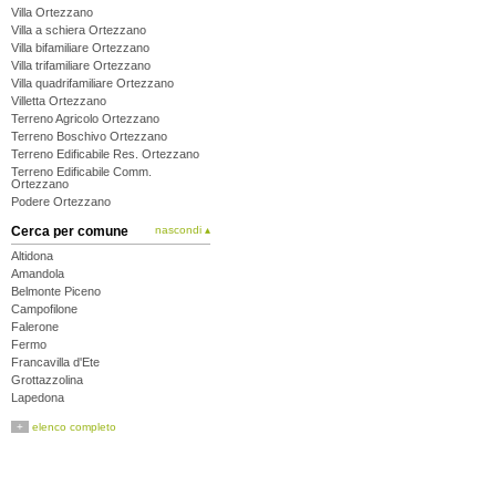
Villa Ortezzano
Villa a schiera Ortezzano
Villa bifamiliare Ortezzano
Villa trifamiliare Ortezzano
Villa quadrifamiliare Ortezzano
Villetta Ortezzano
Terreno Agricolo Ortezzano
Terreno Boschivo Ortezzano
Terreno Edificabile Res. Ortezzano
Terreno Edificabile Comm.
Ortezzano
Podere Ortezzano
Cerca per comune
nascondi ▴
Altidona
Amandola
Belmonte Piceno
Campofilone
Falerone
Fermo
Francavilla d'Ete
Grottazzolina
Lapedona
Magliano di Tenna
+
elenco completo
Massa Fermana
Monsampietro Morico
Montappone
Monte Giberto