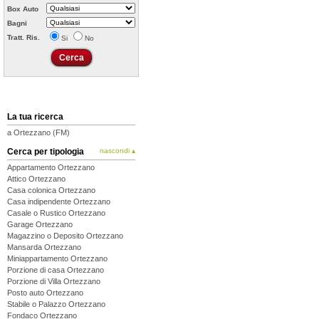
Box Auto
Bagni
Tratt. Ris.
Si
No
La tua ricerca
a Ortezzano (FM)
Cerca per tipologia
nascondi ▴
Appartamento Ortezzano
Attico Ortezzano
Casa colonica Ortezzano
Casa indipendente Ortezzano
Casale o Rustico Ortezzano
Garage Ortezzano
Magazzino o Deposito Ortezzano
Mansarda Ortezzano
Miniappartamento Ortezzano
Porzione di casa Ortezzano
Porzione di Villa Ortezzano
Posto auto Ortezzano
Stabile o Palazzo Ortezzano
Fondaco Ortezzano