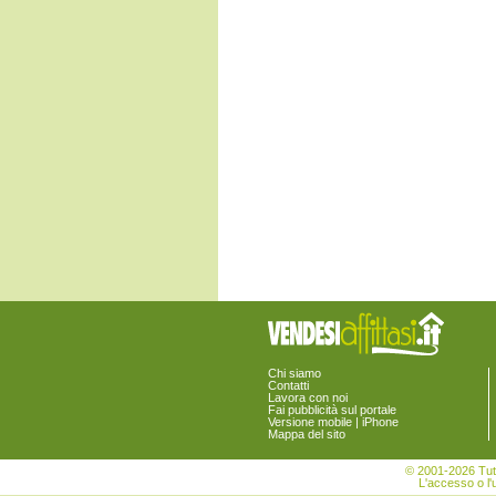
Lerici
Levanto
Maissana
Monterosso al Mare
Ortonovo
Pignone
Portovenere
Riccò del Golfo di Spezia
Riomaggiore
Rocchetta di Vara
Santo Stefano di Magra
Sarzana
Sesta Godano
Varese Ligure
Vernazza
Vezzano Ligure
Zignago
Chi siamo
Contatti
Lavora con noi
Fai pubblicità sul portale
Versione mobile | iPhone
Mappa del sito
© 2001-2026 Tutt
L'accesso o l'u