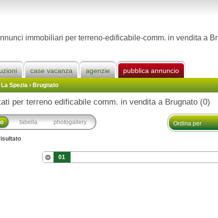
nnunci immobiliari per terreno-edificabile-comm. in vendita a B
uzioni
case vacanza
agenzie
pubblica annuncio
 La Spezia
›
Brugnato
tati per terreno edificabile comm. in vendita a Brugnato (0)
co
tabella
photogallery
isultato
01