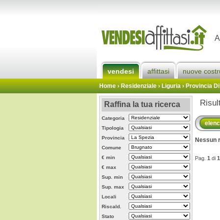
A
vendesi
affittasi
nuove costr
Home
› Residenziale › Liguria ›
Provincia Di
Risul
Raffina la tua ricerca
Categoria
elen
Tipologia
Provincia
Nessun r
Comune
€ min
Pag.
1
di
1
€ max
Sup. min
Sup. max
Locali
Riscald.
Stato