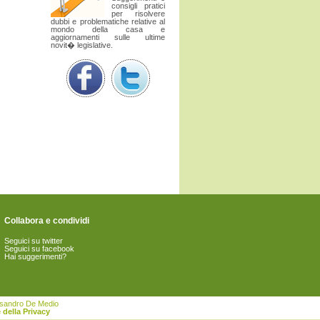
consigli pratici
per risolvere
dubbi e problematiche relative al
mondo della casa e
aggiornamenti sulle ultime
novit� legislative.
Collabora e condividi
Seguici su twitter
Seguici su facebook
Hai suggerimenti?
essandro De Medio
 della Privacy