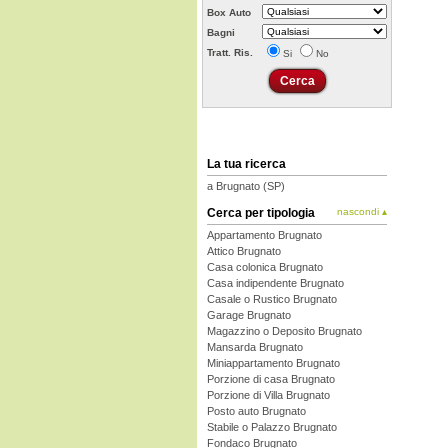
Box Auto
Bagni
Tratt. Ris.
Si
No
La tua ricerca
a Brugnato (SP)
Cerca per tipologia
nascondi ▴
Appartamento Brugnato
Attico Brugnato
Casa colonica Brugnato
Casa indipendente Brugnato
Casale o Rustico Brugnato
Garage Brugnato
Magazzino o Deposito Brugnato
Mansarda Brugnato
Miniappartamento Brugnato
Porzione di casa Brugnato
Porzione di Villa Brugnato
Posto auto Brugnato
Stabile o Palazzo Brugnato
Fondaco Brugnato