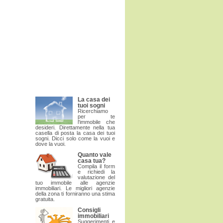
La casa dei
tuoi sogni
Ricerchiamo
per te
l'immobile che
desideri. Direttamente nella tua
casella di posta la casa dei tuoi
sogni. Dicci solo come la vuoi e
dove la vuoi.
Quanto vale
casa tua?
Compila il form
e richiedi la
valutazione del
tuo immobile alle agenzie
immobiliari. Le migliori agenzie
della zona ti forniranno una stima
gratuita.
Consigli
immobiliari
Suggerimenti e