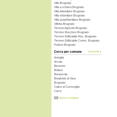
Villa Brugnato
Villa a schiera Brugnato
Villa bifamiliare Brugnato
Villa trifamiliare Brugnato
Villa quadrifamiliare Brugnato
Villetta Brugnato
Terreno Agricolo Brugnato
Terreno Boschivo Brugnato
Terreno Edificabile Res. Brugnato
Terreno Edificabile Comm. Brugnato
Podere Brugnato
Cerca per comune
nascondi ▴
Ameglia
Arcola
Beverino
Bolano
Bonassola
Borghetto di Vara
Brugnato
Calice al Cornoviglio
Carro
Carrodano
+
elenco completo
Castelnuovo Magra
Deiva Marina
Follo
Framura
La Spezia