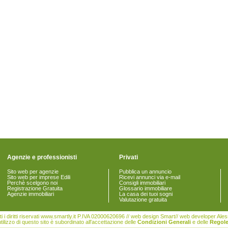
Agenzie e professionisti
Privati
Sito web per agenzie
Pubblica un annuncio
Sito web per imprese Edili
Ricevi annunci via e-mail
Perchè scelgono noi
Consigli immobiliari
Registrazione Gratuita
Glossario immobiliare
Agenzie immobiliari
La casa dei tuoi sogni
Valutazione gratuita
i i diritti riservati www.smartly.it P.IVA 02000620696 // web design Smart// web developer Al
tilizzo di questo sito è subordinato all'accettazione delle
Condizioni Generali
e delle
Regole