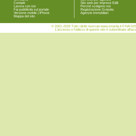
Contatti
Sito web per imprese Edili
Vigonovo
Lavora con noi
Perchè scelgono noi
Fai pubblicità sul portale
Registrazione Gratuita
Versione mobile | iPhone
Agenzie immobiliari
Mappa del sito
© 2001-2026 Tutti i diritti riservati www.smartly.it P.IV
L'accesso o l'utilizzo di questo sito è subordinato all'ac