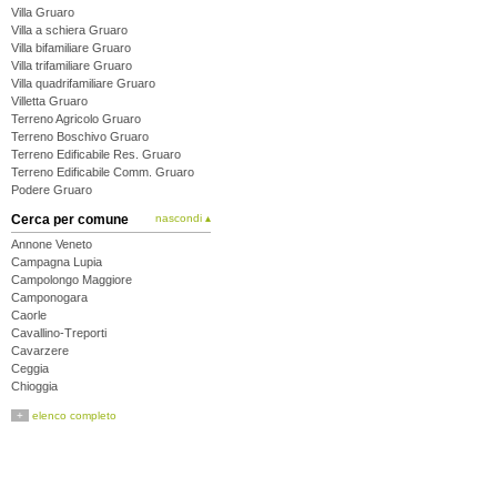
Villa Gruaro
Villa a schiera Gruaro
Villa bifamiliare Gruaro
Villa trifamiliare Gruaro
Villa quadrifamiliare Gruaro
Villetta Gruaro
Terreno Agricolo Gruaro
Terreno Boschivo Gruaro
Terreno Edificabile Res. Gruaro
Terreno Edificabile Comm. Gruaro
Podere Gruaro
Cerca per comune
nascondi ▴
Annone Veneto
Campagna Lupia
Campolongo Maggiore
Camponogara
Caorle
Cavallino-Treporti
Cavarzere
Ceggia
Chioggia
Cinto Caomaggiore
+
elenco completo
Cona
Concordia Sagittaria
Dolo
Eraclea
Fiesso d'Artico