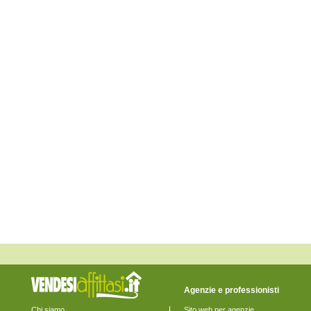
Fossalta di Piave
Fossalta di Portogruaro
Fossò
Gruaro
Jesolo
Marcon
Martellago
Meolo
Mira
Mirano
Musile di Piave
Noale
Noventa di Piave
Pianiga
Portogruaro
Pramaggiore
Quarto d'Altino
Salzano
San Donà di Piave
San Michele al Tagliamento
Santa Maria di Sala
Santo Stino di Livenza
Scorzè
Spinea
Stra
Teglio Veneto
Agenzie e professionisti
Torre di Mosto
Venezia
Chi siamo
Sito web per agenzie