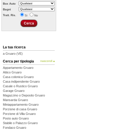
Box Auto
Bagni
Tratt. Ris.
Si
No
La tua ricerca
a Gruaro (VE)
Cerca per tipologia
nascondi ▴
Appartamento Gruaro
Attico Gruaro
Casa colonica Gruaro
Casa indipendente Gruaro
Casale o Rustico Gruaro
Garage Gruaro
Magazzino o Deposito Gruaro
Mansarda Gruaro
Miniappartamento Gruaro
Porzione di casa Gruaro
Porzione di Villa Gruaro
Posto auto Gruaro
Stabile o Palazzo Gruaro
Fondaco Gruaro