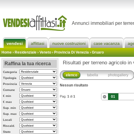
Annunci immobiliari per terre
vendesi
affittasi
nuove costruzioni
case vacanza
ag
Home
› Residenziale › Veneto ›
Provincia Di Venezia
›
Gruaro
Risultati per terreno agricolo in
Raffina la tua ricerca
Categoria
elenco
tabella
photogallery
Tipologia
Provincia
Nessun risultato
Comune
€ min
Pag.
1
di
1
01
€ max
Sup. min
Sup. max
Locali
Riscald.
Stato