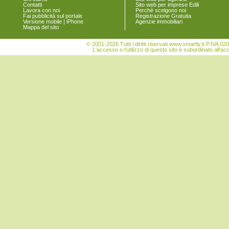
Contatti
Sito web per imprese Edili
Lavora con noi
Perchè scelgono noi
Fai pubblicità sul portale
Registrazione Gratuita
Versione mobile | iPhone
Agenzie immobiliari
Mappa del sito
© 2001-2026 Tutti i diritti riservati www.smartly.it P.IV
L'accesso o l'utilizzo di questo sito è subordinato all'ac