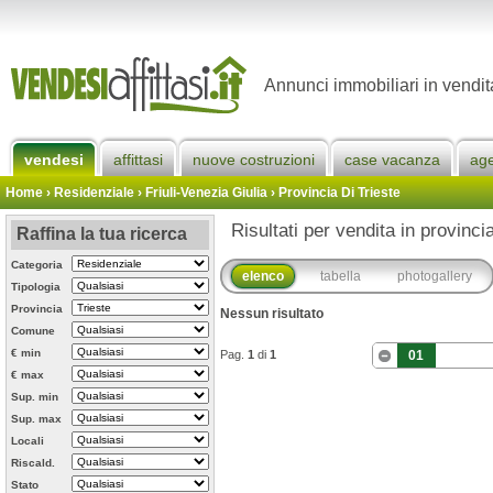
Annunci immobiliari in vendita
vendesi
affittasi
nuove costruzioni
case vacanza
ag
Home
› Residenziale › Friuli-Venezia Giulia ›
Provincia Di Trieste
Risultati per vendita in provincia
Raffina la tua ricerca
Categoria
elenco
tabella
photogallery
Tipologia
Provincia
Nessun risultato
Comune
€ min
Pag.
1
di
1
01
€ max
Sup. min
Sup. max
Locali
Riscald.
Stato