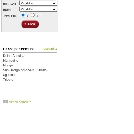
Box Auto
Bagni
Tratt. Ris.
Si
No
Cerca per comune
nascondi ▴
Duino-Aurisina
Monrupino
Muggia
San Dorligo della Valle - Dolina
Sgonico
Trieste
+
elenco completo