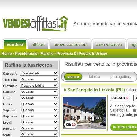
Annunci immobiliari in vendit
vendesi
affittasi
nuove costruzioni
case vacanza
ag
Home
› Residenziale › Marche ›
Provincia Di Pesaro E Urbino
Risultati per vendita in provinc
Raffina la tua ricerca
Categoria
elenco
tabella
photogallery
Tipologia
Provincia
Sant'angelo In Lizzola (PU)
villa
Comune
LOCALI:
5
B
€ min
€ max
A Sant'Angelo
Vallefoglia, 
Sup. min
verdeggiante, pr
Sup. max
Locali
10
tutti i detta
Riscald.
Stato