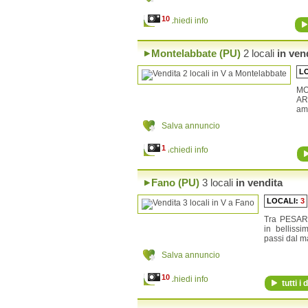
Frontone
Gabicce Mare
10
Richiedi info
Gradara
Isola del Piano
Lunano
Montelabbate (PU)
2 locali
in ven
Macerata Feltria
L
Maiolo
Mercatello sul Metauro
MO
Mercatino Conca
AR
Mombaroccio
amp
Mondavio
Salva annuncio
Mondolfo
Monte Cerignone
1
Richiedi info
Monte Grimano Terme
Monte Porzio
Montecalvo in Foglia
Fano (PU)
3 locali
in vendita
Monteciccardo
Montecopiolo
LOCALI:
3
Montefelcino
Montelabbate
Tra PESAR
Montemaggiore al Metauro
in belliss
Novafeltria
passi dal ma
Orciano di Pesaro
Salva annuncio
Peglio
Pennabilli
10
Richiedi info
Pergola
tutti i 
Pesaro
Petriano