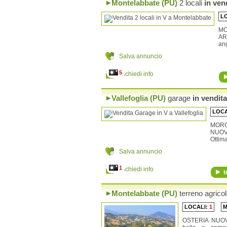
Montelabbate (PU)
2 locali
in ven
Piagge
Piandimeleto
L
Pietrarubbia
Piobbico
M
AR
Saltara
ang
San Costanzo
San Giorgio di Pesaro
Salva annuncio
San Leo
San Lorenzo in Campo
5
Richiedi info
Sant'Agata Feltria
Sant'Angelo in Lizzola
Sant'Angelo in Vado
Vallefoglia (PU)
garage
in vendita
Sant'Ippolito
Sassocorvaro
LOCA
Sassofeltrio
MORCI
Serra Sant'Abbondio
NUOVI
Serrungarina
Ottima
Talamello
Tavoleto
Salva annuncio
Tavullia
Urbania
1
Richiedi info
t
Urbino
Montelabbate (PU)
terreno agrico
LOCALI:
1
OSTERIA NUO