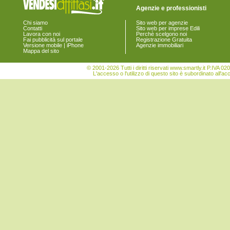
Agenzie e professionisti
Chi siamo
Sito web per agenzie
Contatti
Sito web per imprese Edili
Lavora con noi
Perchè scelgono noi
Fai pubblicità sul portale
Registrazione Gratuita
Versione mobile | iPhone
Agenzie immobiliari
Mappa del sito
© 2001-2026 Tutti i diritti riservati www.smartly.it P.IV
L'accesso o l'utilizzo di questo sito è subordinato all'ac