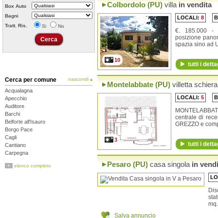
Colbordolo (PU)
villa
in vendita
Box Auto
Bagni
LOCALI:
8
B
Tratt. Ris.
Si
No
€. 185.000 
posizione panor
spazia sino ad U
10
tutti i detta
Cerca per comune
nascondi ▴
Montelabbate (PU)
villetta schiera
Acqualagna
LOCALI:
5
B
Apecchio
Auditore
MONTELABBATE
Barchi
centrale di rec
Belforte all'Isauro
GREZZO e compl
Borgo Pace
Cagli
3
tutti i detta
Cantiano
Carpegna
Cartoceto
Pesaro (PU)
casa singola
in vendi
+
elenco completo
Casteldelci
Colbordolo
LO
Fano
Dis
Fermignano
sta
Fossombrone
mq. 
Fratte Rosa
Frontino
Salva annuncio