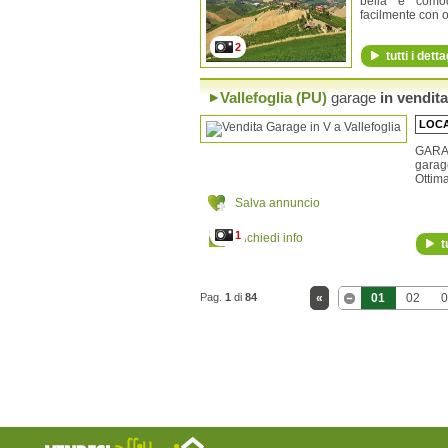
bella e comod
facilmente con o
2
tutti i detta
Vallefoglia (PU)
garage
in vendita
LOCA
GARAG
garag
Ottima
Salva annuncio
1
Richiedi info
t
Pag.
1
di
84
«
01
02
0