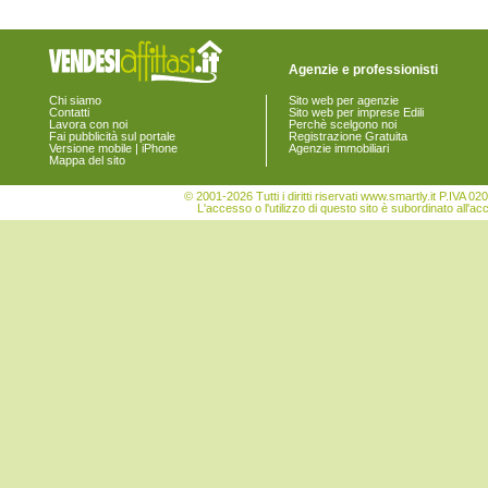
Agenzie e professionisti
Chi siamo
Sito web per agenzie
Contatti
Sito web per imprese Edili
Lavora con noi
Perchè scelgono noi
Fai pubblicità sul portale
Registrazione Gratuita
Versione mobile | iPhone
Agenzie immobiliari
Mappa del sito
© 2001-2026 Tutti i diritti riservati www.smartly.it P.IV
L'accesso o l'utilizzo di questo sito è subordinato all'ac