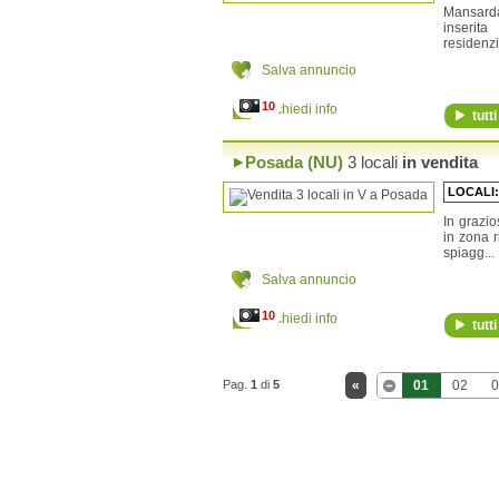
Mansarda
inserit
residenzi
Salva annuncio
10
Richiedi info
tutti
Posada (NU)
3 locali
in vendita
LOCALI
In grazio
in zona r
spiagg...
Salva annuncio
10
Richiedi info
tutti
Pag.
1
di
5
«
01
02
0