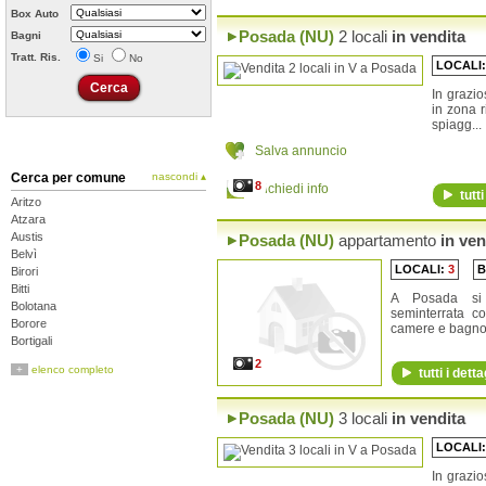
Box Auto
Posada (NU)
2 locali
in vendita
Bagni
Tratt. Ris.
Si
No
LOCALI
In grazio
in zona r
spiagg...
Salva annuncio
Cerca per comune
nascondi ▴
8
Richiedi info
tutti
Aritzo
Atzara
Austis
Posada (NU)
appartamento
in ven
Belvì
LOCALI:
3
B
Birori
Bitti
A Posada si 
Bolotana
seminterrata c
Borore
camere e bagno.
Bortigali
Desulo
2
+
elenco completo
tutti i detta
Dorgali
Dualchi
Fonni
Posada (NU)
3 locali
in vendita
Gadoni
Galtellì
LOCALI
Gavoi
In grazio
Irgoli