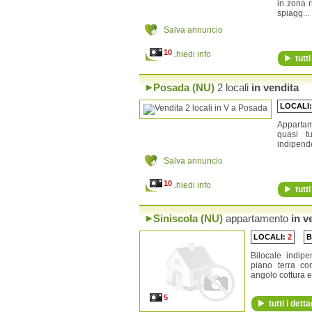
in zona r
Lei
spiagg...
Loculi
Lodè
Salva annuncio
Lodine
Lula
10
Richiedi info
tutti
Macomer
Mamoiada
Meana Sardo
Posada (NU)
2 locali
in vendita
Noragugume
LOCALI
Nuoro
Oliena
Appartam
Ollolai
quasi tu
Olzai
indipende
Onanì
Salva annuncio
Onifai
Oniferi
10
Richiedi info
Orani
tutti
Orgosolo
Orosei
Siniscola (NU)
appartamento
in v
Orotelli
Ortueri
LOCALI:
2
B
Orune
Osidda
Bilocale indip
Ottana
piano terra c
Ovodda
angolo cottura e 
Posada
Sarule
5
tutti i detta
Silanus