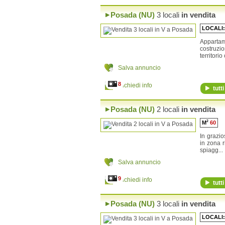
Sindia
Siniscola
Posada (NU)
3 locali
in vendita
Sorgono
LOCALI
Teti
Tiana
Appartam
Tonara
costruzi
Torpè
territorio c
Salva annuncio
8
Richiedi info
tutti
Posada (NU)
2 locali
in vendita
2
M
60
In grazio
in zona r
spiagg...
Salva annuncio
9
Richiedi info
tutti
Posada (NU)
3 locali
in vendita
LOCALI