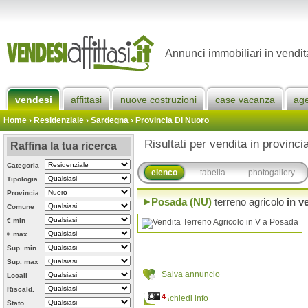
Annunci immobiliari in vendit
vendesi
affittasi
nuove costruzioni
case vacanza
ag
Home
› Residenziale › Sardegna ›
Provincia Di Nuoro
Risultati per vendita in provinci
Raffina la tua ricerca
Categoria
elenco
tabella
photogallery
Tipologia
Provincia
Posada (NU)
terreno agricolo
in v
Comune
€ min
€ max
Sup. min
Sup. max
Salva annuncio
Locali
Riscald.
4
Richiedi info
Stato