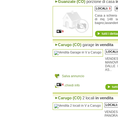
Guanzate (CO)
porzione di casa
i
Cerano d'Intelvi
Cermenate
LOCALI:
3
B
Cernobbio
Cirimido
Casa a schiera d
di mq 148 su
Civenna
bagno,lavanderia
Claino con Osteno
Colonno
9
Como
tutti i detta
Consiglio di Rumo
Corrido
Carugo (CO)
garage
in vendita
Cremia
Cucciago
LOCALI
Cusino
Dizzasco
VENDE
Domaso
MANOVR
Dongo
DALLE 
AS...
Dosso del Liro
Drezzo
Salva annuncio
Erba
Eupilio
4
Richiedi info
tutti
Faggeto Lario
Faloppio
Fenegrò
Carugo (CO)
2 locali
in vendita
Figino Serenza
Fino Mornasco
LOCALI
Garzeno
VENDE
Gera Lario
PANOR
Germasino