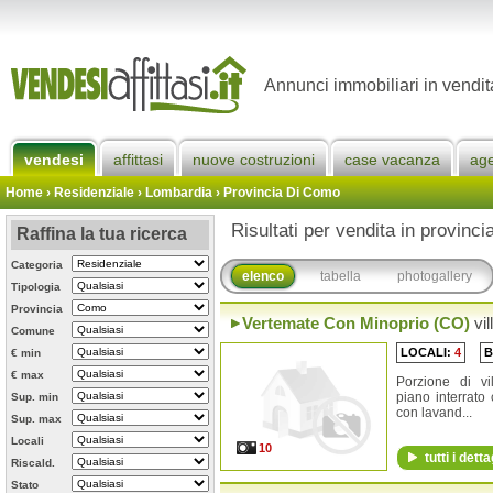
Annunci immobiliari in vendit
vendesi
affittasi
nuove costruzioni
case vacanza
ag
Home
› Residenziale › Lombardia ›
Provincia Di Como
Risultati per vendita in provinc
Raffina la tua ricerca
Categoria
elenco
tabella
photogallery
Tipologia
Provincia
Vertemate Con Minoprio (CO)
vil
Comune
LOCALI:
4
B
€ min
€ max
Porzione di vi
piano interrato 
Sup. min
con lavand...
Sup. max
Locali
10
tutti i detta
Riscald.
Stato