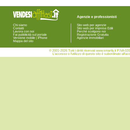
Merone
Mezzegra
Moltrasio
Agenzie e professionisti
Monguzzo
Montano Lucino
Chi siamo
Sito web per agenzie
Montemezzo
Contatti
Sito web per imprese Edili
Montorfano
Lavora con noi
Perchè scelgono noi
Fai pubblicità sul portale
Registrazione Gratuita
Mozzate
Versione mobile | iPhone
Agenzie immobiliari
Musso
Mappa del sito
Nesso
Novedrate
© 2001-2026 Tutti i diritti riservati www.smartly.it P.IV
L'accesso o l'utilizzo di questo sito è subordinato all'ac
Olgiate Comasco
Oltrona di San Mamette
Orsenigo
Ossuccio
Parè
Peglio
Pellio Intelvi
Pianello del Lario
Pigra
Plesio
Pognana Lario
Ponna
Ponte Lambro
Porlezza
Proserpio
Pusiano
Ramponio Verna