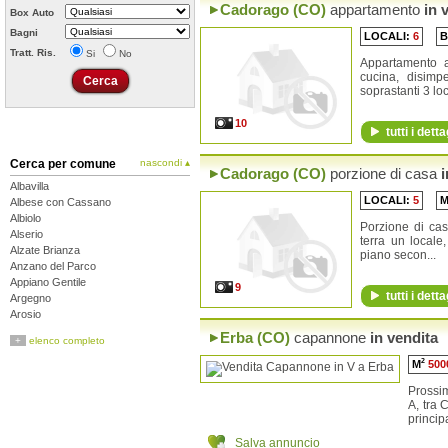
Cadorago (CO)
appartamento
in 
Box Auto
Bagni
LOCALI:
6
B
Tratt. Ris.
Si
No
Appartamento 
cucina, disim
soprastanti 3 loca
10
tutti i detta
Cerca per comune
nascondi ▴
Cadorago (CO)
porzione di casa
i
Albavilla
LOCALI:
5
Albese con Cassano
Albiolo
Porzione di ca
Alserio
terra un locale
Alzate Brianza
piano secon...
Anzano del Parco
Appiano Gentile
9
tutti i detta
Argegno
Arosio
Asso
Erba (CO)
capannone
in vendita
+
elenco completo
Barni
Bellagio
2
M
500
Bene Lario
Prossi
Beregazzo con Figliaro
A, tra
Binago
principa
Bizzarone
Blessagno
Salva annuncio