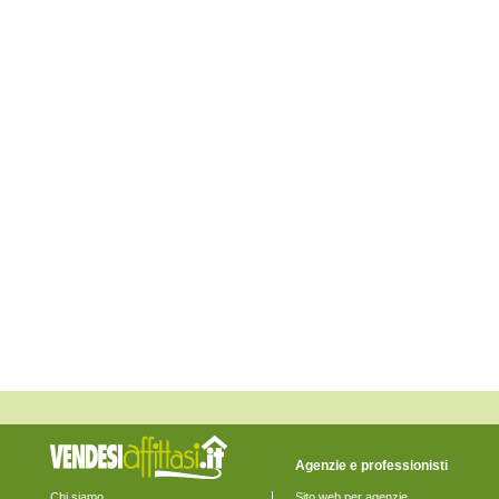
Carcoforo
Caresana
Caresanablot
Carisio
Casanova Elvo
Cellio
Cervatto
Cigliano
Civiasco
Collobiano
Costanzana
Cravagliana
Crescentino
Crova
Desana
Fobello
Fontanetto Po
Formigliana
Gattinara
Ghislarengo
Greggio
Guardabosone
Lamporo
Lenta
Lignana
Livorno Ferraris
Agenzie e professionisti
Lozzolo
Mollia
Chi siamo
Sito web per agenzie