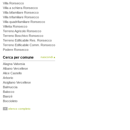
Villa Ronsecco
Villa a schiera Ronsecco
Villa bifamiliare Ronsecco
Villa trifamiliare Ronsecco
Villa quadrifamiliare Ronsecco
Villetta Ronsecco
Terreno Agricolo Ronsecco
Terreno Boschivo Ronsecco
Terreno Edificabile Res. Ronsecco
Terreno Edificabile Comm. Ronsecco
Podere Ronsecco
Cerca per comune
nascondi ▴
Alagna Valsesia
Albano Vercellese
Alice Castello
Arborio
Asigliano Vercellese
Balmuccia
Balocco
Bianzè
Boccioleto
Borgo d'Ale
+
elenco completo
Borgo Vercelli
Borgosesia
Breia
Buronzo
Campertogno