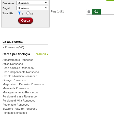
Box Auto
Bagni
Pag.
1
di
1
01
Tratt. Ris.
Si
No
La tua ricerca
a Ronsecco (VC)
Cerca per tipologia
nascondi ▴
Appartamento Ronsecco
Attico Ronsecco
Casa colonica Ronsecco
Casa indipendente Ronsecco
Casale o Rustico Ronsecco
Garage Ronsecco
Magazzino o Deposito Ronsecco
Mansarda Ronsecco
Miniappartamento Ronsecco
Porzione di casa Ronsecco
Porzione di Villa Ronsecco
Posto auto Ronsecco
Stabile o Palazzo Ronsecco
Fondaco Ronsecco