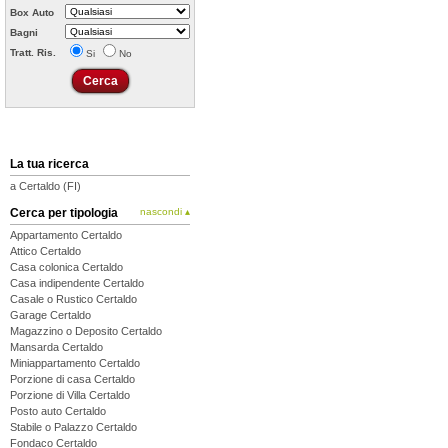
Box Auto
Bagni
Tratt. Ris.
Si
No
La tua ricerca
a Certaldo (FI)
Cerca per tipologia
nascondi ▴
Appartamento Certaldo
Attico Certaldo
Casa colonica Certaldo
Casa indipendente Certaldo
Casale o Rustico Certaldo
Garage Certaldo
Magazzino o Deposito Certaldo
Mansarda Certaldo
Miniappartamento Certaldo
Porzione di casa Certaldo
Porzione di Villa Certaldo
Posto auto Certaldo
Stabile o Palazzo Certaldo
Fondaco Certaldo