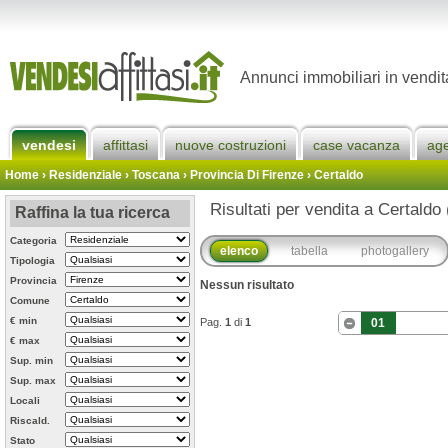
Annunci immobiliari in vendit
vendesi
affittasi
nuove costruzioni
case vacanza
ag
Home
› Residenziale › Toscana ›
Provincia Di Firenze
›
Certaldo
Risultati per vendita a Certaldo 
Raffina la tua ricerca
Categoria
elenco
tabella
photogallery
Tipologia
Provincia
Nessun risultato
Comune
€ min
Pag.
1
di
1
01
€ max
Sup. min
Sup. max
Locali
Riscald.
Stato