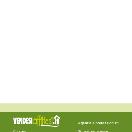
Firenzuola
Fucecchio
Gambassi Terme
Greve in Chianti
Impruneta
Incisa in Val d'Arno
Lastra a Signa
Londa
Marradi
Montaione
Montelupo Fiorentino
Montespertoli
Palazzuolo sul Senio
Pelago
Pontassieve
Reggello
Rignano sull'Arno
Rufina
San Casciano in Val di Pesa
San Godenzo
San Piero a Sieve
Scandicci
Scarperia
Sesto Fiorentino
Signa
Tavarnelle Val di Pesa
Agenzie e professionisti
Vaglia
Vicchio
Chi siamo
Sito web per agenzie