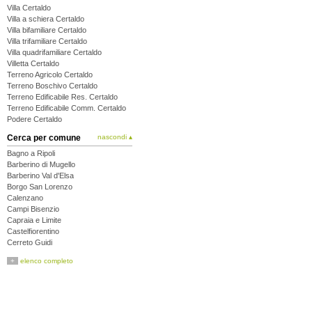
Villa Certaldo
Villa a schiera Certaldo
Villa bifamiliare Certaldo
Villa trifamiliare Certaldo
Villa quadrifamiliare Certaldo
Villetta Certaldo
Terreno Agricolo Certaldo
Terreno Boschivo Certaldo
Terreno Edificabile Res. Certaldo
Terreno Edificabile Comm. Certaldo
Podere Certaldo
Cerca per comune
nascondi ▴
Bagno a Ripoli
Barberino di Mugello
Barberino Val d'Elsa
Borgo San Lorenzo
Calenzano
Campi Bisenzio
Capraia e Limite
Castelfiorentino
Cerreto Guidi
Certaldo
+
elenco completo
Dicomano
Empoli
Fiesole
Figline Valdarno
Firenze