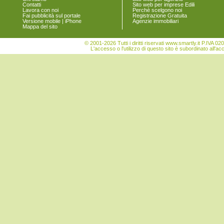
Contatti
Sito web per imprese Edili
Vinci
Lavora con noi
Perchè scelgono noi
Fai pubblicità sul portale
Registrazione Gratuita
Versione mobile | iPhone
Agenzie immobiliari
Mappa del sito
© 2001-2026 Tutti i diritti riservati www.smartly.it P.IV
L'accesso o l'utilizzo di questo sito è subordinato all'ac