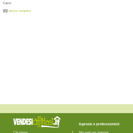
Carro
Carrodano
+
elenco completo
Castelnuovo Magra
Deiva Marina
Follo
Framura
La Spezia
Lerici
Levanto
Maissana
Monterosso al Mare
Ortonovo
Pignone
Portovenere
Riccò del Golfo di Spezia
Riomaggiore
Rocchetta di Vara
Santo Stefano di Magra
Sarzana
Sesta Godano
Varese Ligure
Vernazza
Vezzano Ligure
Zignago
Agenzie e professionisti
Chi siamo
Sito web per agenzie