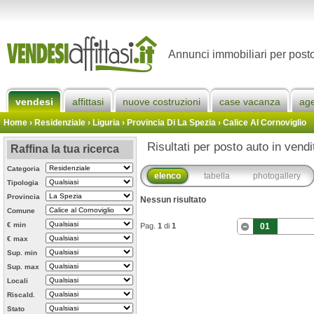
Annunci immobiliari per posto
vendesi
affittasi
nuove costruzioni
case vacanza
ag
Home
› Residenziale › Liguria ›
Provincia Di La Spezia
›
Calice Al Cornoviglio
Risultati per posto auto in vendi
Raffina la tua ricerca
Categoria
elenco
tabella
photogallery
Tipologia
Provincia
Nessun risultato
Comune
€ min
Pag.
1
di
1
01
€ max
Sup. min
Sup. max
Locali
Riscald.
Stato