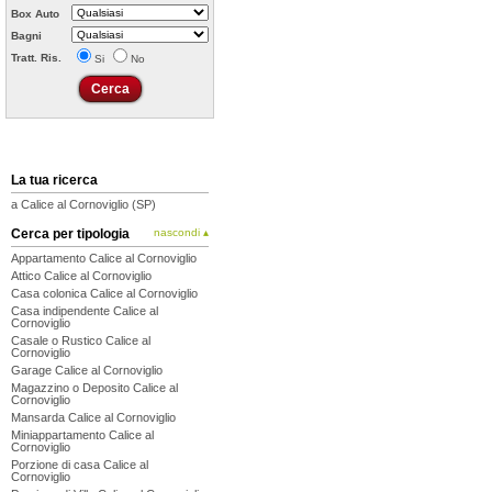
Box Auto
Bagni
Tratt. Ris.
Si
No
La tua ricerca
a Calice al Cornoviglio (SP)
Cerca per tipologia
nascondi ▴
Appartamento Calice al Cornoviglio
Attico Calice al Cornoviglio
Casa colonica Calice al Cornoviglio
Casa indipendente Calice al
Cornoviglio
Casale o Rustico Calice al
Cornoviglio
Garage Calice al Cornoviglio
Magazzino o Deposito Calice al
Cornoviglio
Mansarda Calice al Cornoviglio
Miniappartamento Calice al
Cornoviglio
Porzione di casa Calice al
Cornoviglio