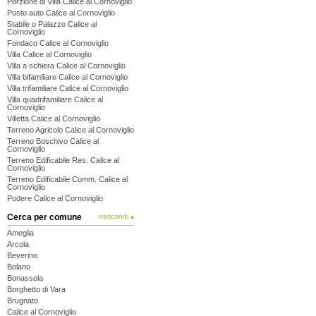
Porzione di Villa Calice al Cornoviglio
Posto auto Calice al Cornoviglio
Stabile o Palazzo Calice al
Cornoviglio
Fondaco Calice al Cornoviglio
Villa Calice al Cornoviglio
Villa a schiera Calice al Cornoviglio
Villa bifamiliare Calice al Cornoviglio
Villa trifamiliare Calice al Cornoviglio
Villa quadrifamiliare Calice al
Cornoviglio
Villetta Calice al Cornoviglio
Terreno Agricolo Calice al Cornoviglio
Terreno Boschivo Calice al
Cornoviglio
Terreno Edificabile Res. Calice al
Cornoviglio
Terreno Edificabile Comm. Calice al
Cornoviglio
Podere Calice al Cornoviglio
Cerca per comune
nascondi ▴
Ameglia
Arcola
Beverino
Bolano
Bonassola
Borghetto di Vara
Brugnato
Calice al Cornoviglio