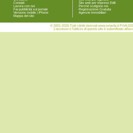
Contatti
Sito web per imprese Edili
Lavora con noi
Perchè scelgono noi
Fai pubblicità sul portale
Registrazione Gratuita
Versione mobile | iPhone
Agenzie immobiliari
Mappa del sito
© 2001-2026 Tutti i diritti riservati www.smartly.it P.IV
L'accesso o l'utilizzo di questo sito è subordinato all'ac