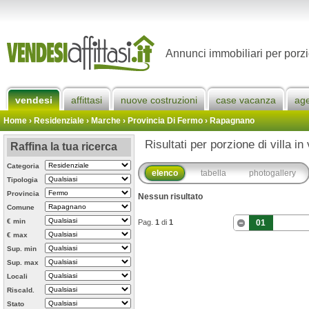
Annunci immobiliari per porz
vendesi
affittasi
nuove costruzioni
case vacanza
ag
Home
› Residenziale › Marche ›
Provincia Di Fermo
›
Rapagnano
Risultati per porzione di villa i
Raffina la tua ricerca
Categoria
elenco
tabella
photogallery
Tipologia
Provincia
Nessun risultato
Comune
€ min
Pag.
1
di
1
01
€ max
Sup. min
Sup. max
Locali
Riscald.
Stato