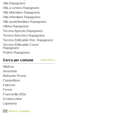
Villa Rapagnano
Villa a schiera Rapagnano
Villa bifamiliare Rapagnano
Villa trifamiliare Rapagnano
Villa quadrifamiliare Rapagnano
Villetta Rapagnano
Terreno Agricolo Rapagnano
Terreno Boschivo Rapagnano
Terreno Edificabile Res. Rapagnano
Terreno Edificabile Comm.
Rapagnano
Podere Rapagnano
Cerca per comune
nascondi ▴
Altidona
Amandola
Belmonte Piceno
Campofilone
Falerone
Fermo
Francavilla d'Ete
Grottazzolina
Lapedona
Magliano di Tenna
+
elenco completo
Massa Fermana
Monsampietro Morico
Montappone
Monte Giberto