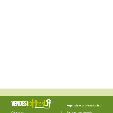
Monte Rinaldo
Monte San Pietrangeli
Monte Urano
Monte Vidon Combatte
Monte Vidon Corrado
Montefalcone Appennino
Montefortino
Montegiorgio
Montegranaro
Monteleone di Fermo
Montelparo
Monterubbiano
Montottone
Moresco
Ortezzano
Pedaso
Petritoli
Ponzano di Fermo
Porto San Giorgio
Porto Sant'Elpidio
Rapagnano
Sant'Elpidio a Mare
Santa Vittoria in Matenano
Servigliano
Smerillo
Torre San Patrizio
Agenzie e professionisti
Chi siamo
Sito web per agenzie