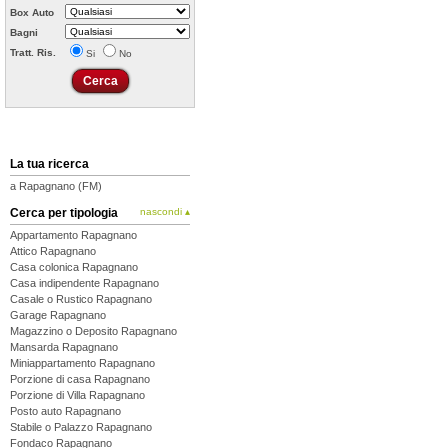
Box Auto
Bagni
Tratt. Ris.
Si
No
La tua ricerca
a Rapagnano (FM)
Cerca per tipologia
nascondi ▴
Appartamento Rapagnano
Attico Rapagnano
Casa colonica Rapagnano
Casa indipendente Rapagnano
Casale o Rustico Rapagnano
Garage Rapagnano
Magazzino o Deposito Rapagnano
Mansarda Rapagnano
Miniappartamento Rapagnano
Porzione di casa Rapagnano
Porzione di Villa Rapagnano
Posto auto Rapagnano
Stabile o Palazzo Rapagnano
Fondaco Rapagnano