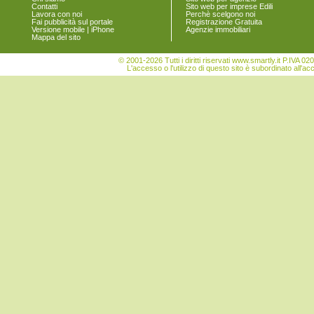
Contatti
Sito web per imprese Edili
Lavora con noi
Perchè scelgono noi
Fai pubblicità sul portale
Registrazione Gratuita
Versione mobile | iPhone
Agenzie immobiliari
Mappa del sito
© 2001-2026 Tutti i diritti riservati www.smartly.it P.IV
L'accesso o l'utilizzo di questo sito è subordinato all'ac