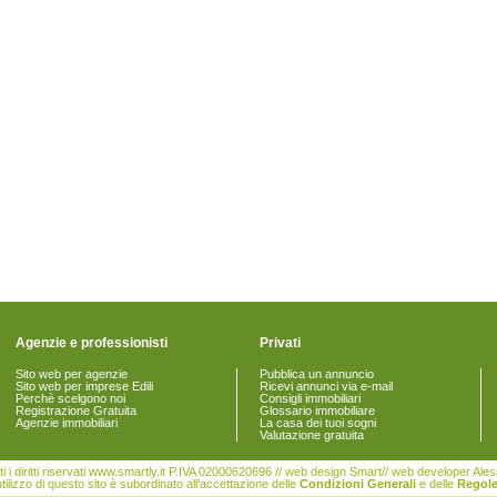
Agenzie e professionisti
Privati
Sito web per agenzie
Pubblica un annuncio
Sito web per imprese Edili
Ricevi annunci via e-mail
Perchè scelgono noi
Consigli immobiliari
Registrazione Gratuita
Glossario immobiliare
Agenzie immobiliari
La casa dei tuoi sogni
Valutazione gratuita
i i diritti riservati www.smartly.it P.IVA 02000620696 // web design Smart// web developer Al
tilizzo di questo sito è subordinato all'accettazione delle
Condizioni Generali
e delle
Regole