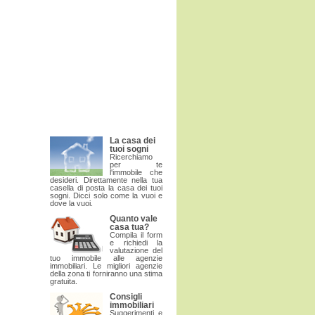
La casa dei
tuoi sogni
Ricerchiamo
per te
l'immobile che
desideri. Direttamente nella tua
casella di posta la casa dei tuoi
sogni. Dicci solo come la vuoi e
dove la vuoi.
Quanto vale
casa tua?
Compila il form
e richiedi la
valutazione del
tuo immobile alle agenzie
immobiliari. Le migliori agenzie
della zona ti forniranno una stima
gratuita.
Consigli
immobiliari
Suggerimenti e