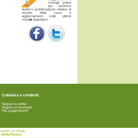
consigli pratici
per risolvere
dubbi e problematiche relative al
mondo della casa e
aggiornamenti sulle ultime
novit� legislative.
Collabora e condividi
Seguici su twitter
Seguici su facebook
Hai suggerimenti?
essandro De Medio
 della Privacy