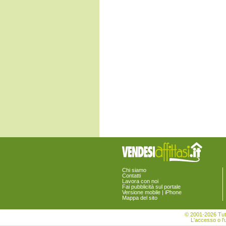
Lerici
Levanto
Maissana
Monterosso al Mare
Ortonovo
Pignone
Portovenere
Riccò del Golfo di Spezia
Riomaggiore
Rocchetta di Vara
Santo Stefano di Magra
Sarzana
Sesta Godano
Varese Ligure
Vernazza
Vezzano Ligure
Zignago
Chi siamo
Contatti
Lavora con noi
Fai pubblicità sul portale
Versione mobile | iPhone
Mappa del sito
© 2001-2026 Tutt
L'accesso o l'u