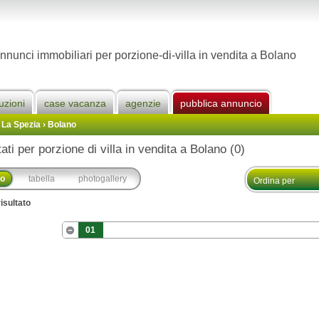
nnunci immobiliari per porzione-di-villa in vendita a Bolano
uzioni
case vacanza
agenzie
pubblica annuncio
 La Spezia
›
Bolano
tati per porzione di villa in vendita a Bolano (0)
co
tabella
photogallery
isultato
01