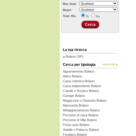
Box Auto
Bagni
Tratt. Ris.
Si
No
La tua ricerca
a Bolano (SP)
Cerca per tipologia
nascondi ▴
Appartamento Bolano
Attico Bolano
Casa colonica Bolano
Casa indipendente Bolano
Casale o Rustico Bolano
Garage Bolano
Magazzino o Deposito Bolano
Mansarda Bolano
Miniappartamento Bolano
Porzione di casa Bolano
Porzione di Villa Bolano
Posto auto Bolano
Stabile o Palazzo Bolano
Fondaco Bolano