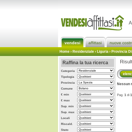
A
vendesi
affittasi
nuove costr
Home
› Residenziale › Liguria ›
Provincia Di
Risul
Raffina la tua ricerca
Categoria
elen
Tipologia
Provincia
Nessun r
Comune
€ min
Pag.
1
di
1
€ max
Sup. min
Sup. max
Locali
Riscald.
Stato