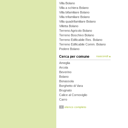
Villa Bolano
Villa a schiera Bolano
Villa bifamiliare Bolano
Villa trifamiliare Bolano
Villa quadrifamiliare Bolano
Villetta Bolano
Terreno Agricolo Bolano
Terreno Boschivo Bolano
Terreno Edificabile Res. Bolano
Terreno Edificabile Comm. Bolano
Podere Bolano
Cerca per comune
nascondi ▴
Ameglia
Arcola
Beverino
Bolano
Bonassola
Borghetto di Vara
Brugnato
Calice al Cornoviglio
Carro
Carrodano
+
elenco completo
Castelnuovo Magra
Deiva Marina
Follo
Framura
La Spezia