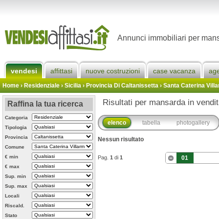
Annunci immobiliari per mans
vendesi
affittasi
nuove costruzioni
case vacanza
ag
Home
› Residenziale › Sicilia ›
Provincia Di Caltanissetta
›
Santa Caterina Vill
Risultati per mansarda in vendi
Raffina la tua ricerca
Categoria
elenco
tabella
photogallery
Tipologia
Provincia
Nessun risultato
Comune
€ min
Pag.
1
di
1
01
€ max
Sup. min
Sup. max
Locali
Riscald.
Stato