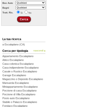
Box Auto
Bagni
Tratt. Ris.
Si
No
La tua ricerca
a Escalaplano (CA)
Cerca per tipologia
nascondi ▴
Appartamento Escalaplano
Attico Escalaplano
Casa colonica Escalaplano
Casa indipendente Escalaplano
Casale o Rustico Escalaplano
Garage Escalaplano
Magazzino o Deposito Escalaplano
Mansarda Escalaplano
Miniappartamento Escalaplano
Porzione di casa Escalaplano
Porzione di Villa Escalaplano
Posto auto Escalaplano
Stabile o Palazzo Escalaplano
Fondaco Escalaplano