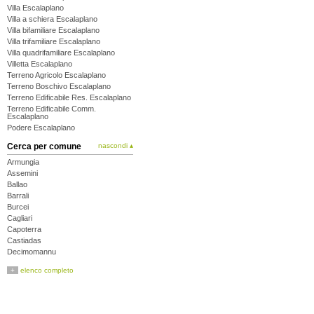
Villa Escalaplano
Villa a schiera Escalaplano
Villa bifamiliare Escalaplano
Villa trifamiliare Escalaplano
Villa quadrifamiliare Escalaplano
Villetta Escalaplano
Terreno Agricolo Escalaplano
Terreno Boschivo Escalaplano
Terreno Edificabile Res. Escalaplano
Terreno Edificabile Comm.
Escalaplano
Podere Escalaplano
Cerca per comune
nascondi ▴
Armungia
Assemini
Ballao
Barrali
Burcei
Cagliari
Capoterra
Castiadas
Decimomannu
Decimoputzu
+
elenco completo
Dolianova
Domus de Maria
Donori
Elmas