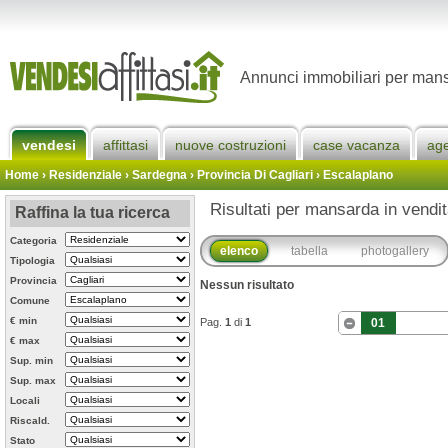
Annunci immobiliari per mans
vendesi
affittasi
nuove costruzioni
case vacanza
ag
Home
› Residenziale › Sardegna ›
Provincia Di Cagliari
›
Escalaplano
Risultati per mansarda in vendi
Raffina la tua ricerca
Categoria
elenco
tabella
photogallery
Tipologia
Provincia
Nessun risultato
Comune
€ min
Pag.
1
di
1
01
€ max
Sup. min
Sup. max
Locali
Riscald.
Stato