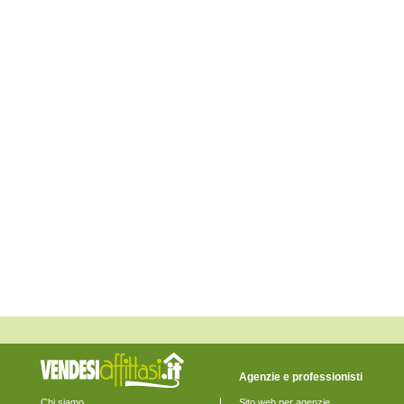
Escalaplano
Escolca
Esterzili
Gergei
Gesico
Goni
Guamaggiore
Guasila
Isili
Mandas
Maracalagonis
Monastir
Monserrato
Muravera
Nuragus
Nurallao
Nuraminis
Nurri
Orroli
Ortacesus
Pimentel
Pula
Quartu Sant'Elena
Quartucciu
Sadali
Samatzai
Agenzie e professionisti
San Basilio
San Nicolò Gerrei
Chi siamo
Sito web per agenzie