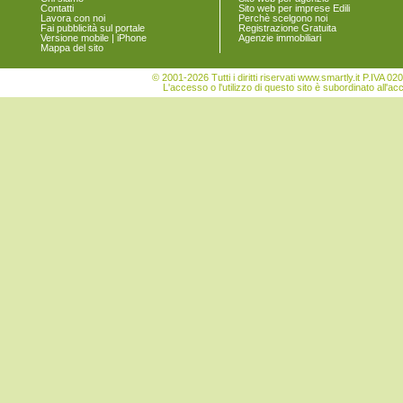
San Sperate
Contatti
Sito web per imprese Edili
Lavora con noi
Perchè scelgono noi
San Vito
Fai pubblicità sul portale
Registrazione Gratuita
Sant'Andrea Frius
Versione mobile | iPhone
Agenzie immobiliari
Mappa del sito
Sarroch
Selargius
© 2001-2026 Tutti i diritti riservati www.smartly.it P.IV
Selegas
L'accesso o l'utilizzo di questo sito è subordinato all'ac
Senorbì
Serdiana
Serri
Sestu
Settimo San Pietro
Seulo
Siliqua
Silius
Sinnai
Siurgus Donigala
Soleminis
Suelli
Teulada
Ussana
Uta
Vallermosa
Villa San Pietro
Villanova Tulo
Villaputzu
Villasalto
Villasimius
Villasor