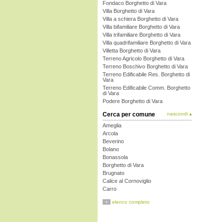
Fondaco Borghetto di Vara
Villa Borghetto di Vara
Villa a schiera Borghetto di Vara
Villa bifamiliare Borghetto di Vara
Villa trifamiliare Borghetto di Vara
Villa quadrifamiliare Borghetto di Vara
Villetta Borghetto di Vara
Terreno Agricolo Borghetto di Vara
Terreno Boschivo Borghetto di Vara
Terreno Edificabile Res. Borghetto di
Vara
Terreno Edificabile Comm. Borghetto
di Vara
Podere Borghetto di Vara
Cerca per comune
nascondi ▴
Ameglia
Arcola
Beverino
Bolano
Bonassola
Borghetto di Vara
Brugnato
Calice al Cornoviglio
Carro
Carrodano
+
elenco completo
Castelnuovo Magra
Deiva Marina
Follo