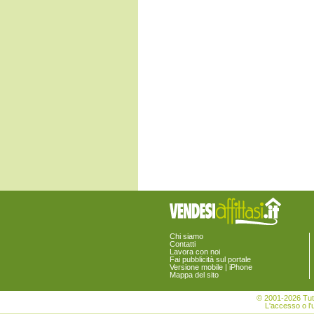
Framura
La Spezia
Lerici
Levanto
Maissana
Monterosso al Mare
Ortonovo
Pignone
Portovenere
Riccò del Golfo di Spezia
Riomaggiore
Rocchetta di Vara
Santo Stefano di Magra
Sarzana
Sesta Godano
Varese Ligure
Vernazza
Vezzano Ligure
Zignago
Chi siamo
Contatti
Lavora con noi
Fai pubblicità sul portale
Versione mobile | iPhone
Mappa del sito
© 2001-2026 Tutt
L'accesso o l'u