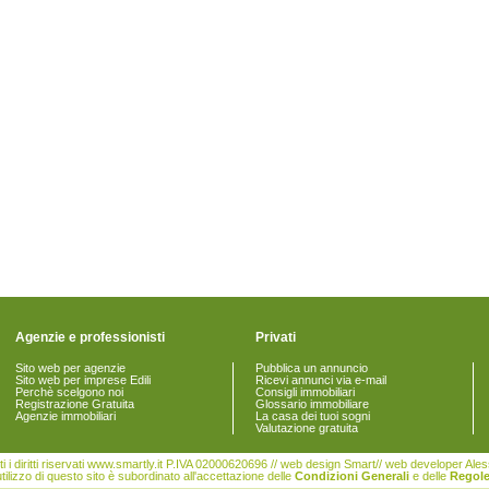
Agenzie e professionisti
Privati
Sito web per agenzie
Pubblica un annuncio
Sito web per imprese Edili
Ricevi annunci via e-mail
Perchè scelgono noi
Consigli immobiliari
Registrazione Gratuita
Glossario immobiliare
Agenzie immobiliari
La casa dei tuoi sogni
Valutazione gratuita
i i diritti riservati www.smartly.it P.IVA 02000620696 // web design Smart// web developer Al
tilizzo di questo sito è subordinato all'accettazione delle
Condizioni Generali
e delle
Regole