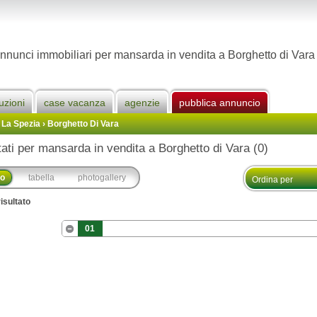
nnunci immobiliari per mansarda in vendita a Borghetto di Vara
uzioni
case vacanza
agenzie
pubblica annuncio
 La Spezia
›
Borghetto Di Vara
tati per mansarda in vendita a Borghetto di Vara (0)
co
tabella
photogallery
isultato
01