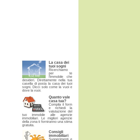
La casa dei
tuoi sogni
Ricerchiamo
per te
l'immobile che
desideri. Direttamente nella tua
casella di posta la casa dei tuoi
sogni. Dicci solo come la vuoi e
dove la vuoi.
Quanto vale
casa tua?
Compila il form
e richiedi la
valutazione del
tuo immobile alle agenzie
immobiliari. Le migliori agenzie
della zona ti forniranno una stima
gratuita.
Consigli
immobiliari
Suggerimenti e