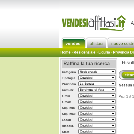
A
vendesi
affittasi
nuove costr
Home
› Residenziale › Liguria ›
Provincia Di
Risul
Raffina la tua ricerca
Categoria
elen
Tipologia
Provincia
Nessun r
Comune
€ min
Pag.
1
di
1
€ max
Sup. min
Sup. max
Locali
Riscald.
Stato