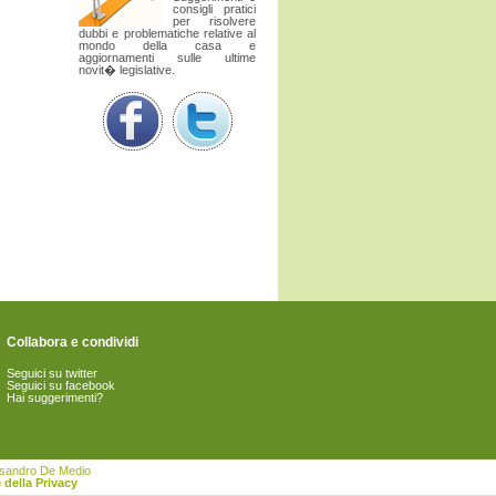
consigli pratici
per risolvere
dubbi e problematiche relative al
mondo della casa e
aggiornamenti sulle ultime
novit� legislative.
Collabora e condividi
Seguici su twitter
Seguici su facebook
Hai suggerimenti?
essandro De Medio
 della Privacy