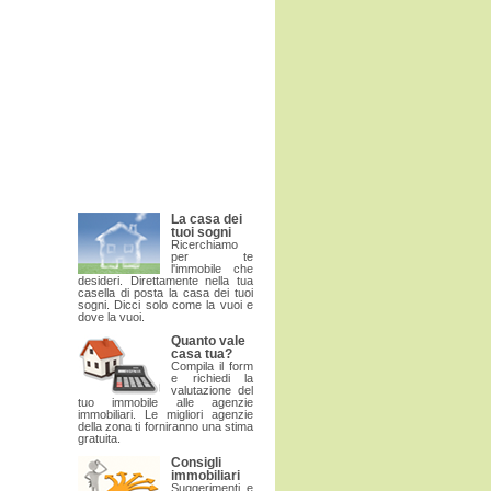
La casa dei
tuoi sogni
Ricerchiamo
per te
l'immobile che
desideri. Direttamente nella tua
casella di posta la casa dei tuoi
sogni. Dicci solo come la vuoi e
dove la vuoi.
Quanto vale
casa tua?
Compila il form
e richiedi la
valutazione del
tuo immobile alle agenzie
immobiliari. Le migliori agenzie
della zona ti forniranno una stima
gratuita.
Consigli
immobiliari
Suggerimenti e