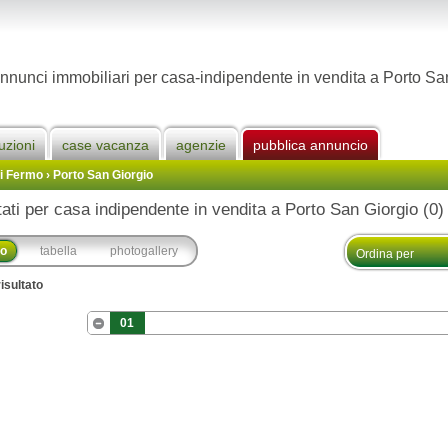
nnunci immobiliari per casa-indipendente in vendita a Porto Sa
uzioni
case vacanza
agenzie
pubblica annuncio
Di Fermo
›
Porto San Giorgio
tati per casa indipendente in vendita a Porto San Giorgio (0)
co
tabella
photogallery
isultato
01