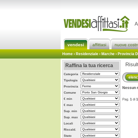
A
vendesi
affittasi
nuove costr
Home
› Residenziale › Marche ›
Provincia 
Risul
Raffina la tua ricerca
Categoria
elen
Tipologia
Provincia
Nessun r
Comune
€ min
Pag.
1
di
1
€ max
Sup. min
Sup. max
Locali
Riscald.
Stato