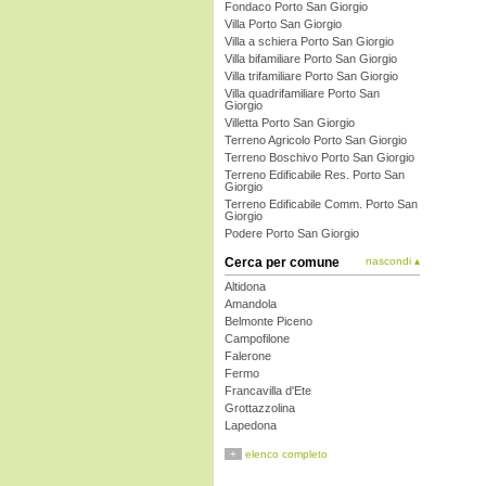
Fondaco Porto San Giorgio
Villa Porto San Giorgio
Villa a schiera Porto San Giorgio
Villa bifamiliare Porto San Giorgio
Villa trifamiliare Porto San Giorgio
Villa quadrifamiliare Porto San
Giorgio
Villetta Porto San Giorgio
Terreno Agricolo Porto San Giorgio
Terreno Boschivo Porto San Giorgio
Terreno Edificabile Res. Porto San
Giorgio
Terreno Edificabile Comm. Porto San
Giorgio
Podere Porto San Giorgio
Cerca per comune
nascondi ▴
Altidona
Amandola
Belmonte Piceno
Campofilone
Falerone
Fermo
Francavilla d'Ete
Grottazzolina
Lapedona
Magliano di Tenna
+
elenco completo
Massa Fermana
Monsampietro Morico