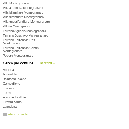
Villa Montegranaro
Villa a schiera Montegranaro
Villa bifamiliare Montegranaro
Villa trifamiliare Montegranaro
Villa quadrifamiliare Montegranaro
Villetta Montegranaro
Terreno Agricolo Montegranaro
Terreno Boschivo Montegranaro
Terreno Edificabile Res.
Montegranaro
Terreno Edificabile Comm.
Montegranaro
Podere Montegranaro
Cerca per comune
nascondi ▴
Altidona
Amandola
Belmonte Piceno
Campofilone
Falerone
Fermo
Francavilla d'Ete
Grottazzolina
Lapedona
Magliano di Tenna
+
elenco completo
Massa Fermana
Monsampietro Morico
Montappone