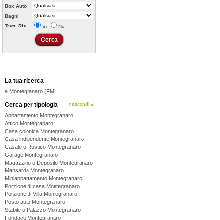
Box Auto
Bagni
Tratt. Ris.
Si
No
La tua ricerca
a Montegranaro (FM)
Cerca per tipologia
nascondi ▴
Appartamento Montegranaro
Attico Montegranaro
Casa colonica Montegranaro
Casa indipendente Montegranaro
Casale o Rustico Montegranaro
Garage Montegranaro
Magazzino o Deposito Montegranaro
Mansarda Montegranaro
Miniappartamento Montegranaro
Porzione di casa Montegranaro
Porzione di Villa Montegranaro
Posto auto Montegranaro
Stabile o Palazzo Montegranaro
Fondaco Montegranaro