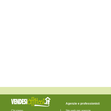
Monte Giberto
Monte Rinaldo
Monte San Pietrangeli
Monte Urano
Monte Vidon Combatte
Monte Vidon Corrado
Montefalcone Appennino
Montefortino
Montegiorgio
Montegranaro
Monteleone di Fermo
Montelparo
Monterubbiano
Montottone
Moresco
Ortezzano
Pedaso
Petritoli
Ponzano di Fermo
Porto San Giorgio
Porto Sant'Elpidio
Rapagnano
Sant'Elpidio a Mare
Santa Vittoria in Matenano
Servigliano
Smerillo
Agenzie e professionisti
Torre San Patrizio
Chi siamo
Sito web per agenzie