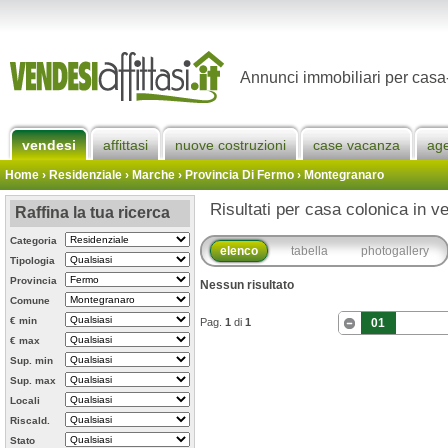
Annunci immobiliari per casa
vendesi
affittasi
nuove costruzioni
case vacanza
ag
Home
› Residenziale › Marche ›
Provincia Di Fermo
›
Montegranaro
Risultati per casa colonica in v
Raffina la tua ricerca
Categoria
elenco
tabella
photogallery
Tipologia
Provincia
Nessun risultato
Comune
€ min
Pag.
1
di
1
01
€ max
Sup. min
Sup. max
Locali
Riscald.
Stato