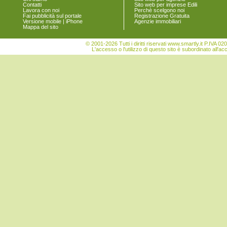
Contatti
Sito web per imprese Edili
Lavora con noi
Perchè scelgono noi
Fai pubblicità sul portale
Registrazione Gratuita
Versione mobile | iPhone
Agenzie immobiliari
Mappa del sito
© 2001-2026 Tutti i diritti riservati www.smartly.it P.IV
L'accesso o l'utilizzo di questo sito è subordinato all'ac