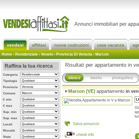
Annunci immobiliari per appa
vendesi
affittasi
nuove costruzioni
case vacanza
ag
Home
› Residenziale › Veneto ›
Provincia Di Venezia
›
Marcon
Risultati per appartamento in v
Raffina la tua ricerca
Categoria
elenco
tabella
photogallery
Tipologia
Provincia
Marcon (VE)
appartamento
in ven
Comune
L
€ min
€ max
Oc
ap
Sup. min
lu
Sup. max
Salva annuncio
Locali
Riscald.
6
Richiedi info
Stato