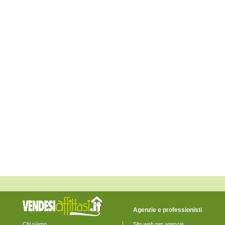
Fossalta di Piave
Fossalta di Portogruaro
Fossò
Gruaro
Jesolo
Marcon
Martellago
Meolo
Mira
Mirano
Musile di Piave
Noale
Noventa di Piave
Pianiga
Portogruaro
Pramaggiore
Quarto d'Altino
Salzano
San Donà di Piave
San Michele al Tagliamento
Santa Maria di Sala
Santo Stino di Livenza
Scorzè
Spinea
Stra
Teglio Veneto
Agenzie e professionisti
Torre di Mosto
Venezia
Chi siamo
Sito web per agenzie