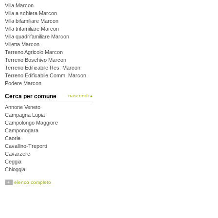
Villa Marcon
Villa a schiera Marcon
Villa bifamiliare Marcon
Villa trifamiliare Marcon
Villa quadrifamiliare Marcon
Villetta Marcon
Terreno Agricolo Marcon
Terreno Boschivo Marcon
Terreno Edificabile Res. Marcon
Terreno Edificabile Comm. Marcon
Podere Marcon
Cerca per comune
nascondi ▴
Annone Veneto
Campagna Lupia
Campolongo Maggiore
Camponogara
Caorle
Cavallino-Treporti
Cavarzere
Ceggia
Chioggia
Cinto Caomaggiore
+
elenco completo
Cona
Concordia Sagittaria
Dolo
Eraclea
Fiesso d'Artico