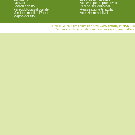
Contatti
Sito web per imprese Edili
Vigonovo
Lavora con noi
Perchè scelgono noi
Fai pubblicità sul portale
Registrazione Gratuita
Versione mobile | iPhone
Agenzie immobiliari
Mappa del sito
© 2001-2026 Tutti i diritti riservati www.smartly.it P.IV
L'accesso o l'utilizzo di questo sito è subordinato all'ac