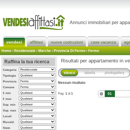
Annunci immobiliari per appa
vendesi
affittasi
nuove costruzioni
case vacanza
ag
Home
› Residenziale › Marche ›
Provincia Di Fermo
›
Fermo
Risultati per appartamento in v
Raffina la tua ricerca
Categoria
elenco
tabella
photogallery
Tipologia
Provincia
Nessun risultato
Comune
€ min
Pag.
1
di
1
01
€ max
Sup. min
Sup. max
Locali
Riscald.
Stato