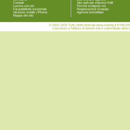
Contatti
Sito web per imprese Edili
Lavora con noi
Perchè scelgono noi
Fai pubblicità sul portale
Registrazione Gratuita
Versione mobile | iPhone
Agenzie immobiliari
Mappa del sito
© 2001-2026 Tutti i diritti riservati www.smartly.it P.IV
L'accesso o l'utilizzo di questo sito è subordinato all'ac