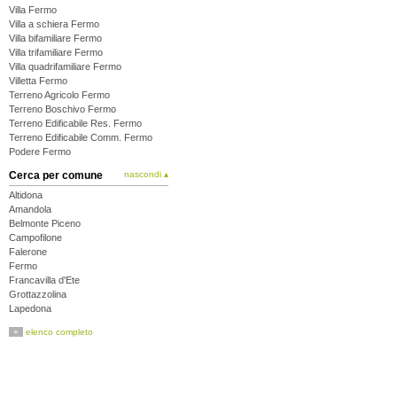
Villa Fermo
Villa a schiera Fermo
Villa bifamiliare Fermo
Villa trifamiliare Fermo
Villa quadrifamiliare Fermo
Villetta Fermo
Terreno Agricolo Fermo
Terreno Boschivo Fermo
Terreno Edificabile Res. Fermo
Terreno Edificabile Comm. Fermo
Podere Fermo
Cerca per comune
nascondi ▴
Altidona
Amandola
Belmonte Piceno
Campofilone
Falerone
Fermo
Francavilla d'Ete
Grottazzolina
Lapedona
Magliano di Tenna
+
elenco completo
Massa Fermana
Monsampietro Morico
Montappone
Monte Giberto
Monte Rinaldo