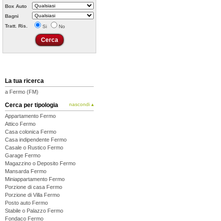
Box Auto
Bagni
Tratt. Ris.
Si
No
La tua ricerca
a Fermo (FM)
Cerca per tipologia
nascondi ▴
Appartamento Fermo
Attico Fermo
Casa colonica Fermo
Casa indipendente Fermo
Casale o Rustico Fermo
Garage Fermo
Magazzino o Deposito Fermo
Mansarda Fermo
Miniappartamento Fermo
Porzione di casa Fermo
Porzione di Villa Fermo
Posto auto Fermo
Stabile o Palazzo Fermo
Fondaco Fermo