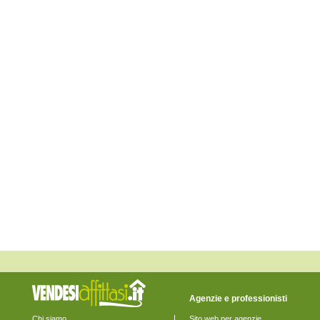
Monte San Pietrangeli
Monte Urano
Monte Vidon Combatte
Monte Vidon Corrado
Montefalcone Appennino
Montefortino
Montegiorgio
Montegranaro
Monteleone di Fermo
Montelparo
Monterubbiano
Montottone
Moresco
Ortezzano
Pedaso
Petritoli
Ponzano di Fermo
Porto San Giorgio
Porto Sant'Elpidio
Rapagnano
Sant'Elpidio a Mare
Santa Vittoria in Matenano
Servigliano
Smerillo
Torre San Patrizio
Agenzie e professionisti
Chi siamo
Sito web per agenzie