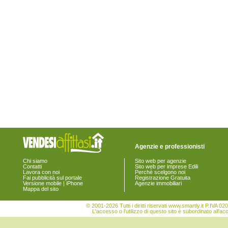
Agenzie e professionisti
Chi siamo
Sito web per agenzie
Contatti
Sito web per imprese Edili
Lavora con noi
Perchè scelgono noi
Fai pubblicità sul portale
Registrazione Gratuita
Versione mobile | iPhone
Agenzie immobiliari
Mappa del sito
© 2001-2026 Tutti i diritti riservati www.smartly.it P.IV
L'accesso o l'utilizzo di questo sito è subordinato all'ac