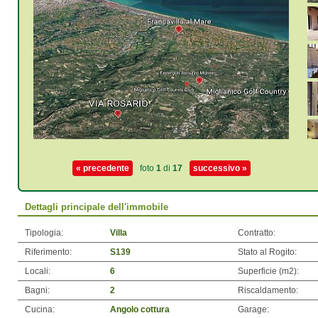
« precedente
foto
1
di
17
successivo »
Dettagli principale dell'immobile
Tipologia:
Villa
Contratto:
Riferimento:
S139
Stato al Rogito:
Locali:
6
Superficie (m
2
):
Bagni:
2
Riscaldamento:
Cucina:
Angolo cottura
Garage: