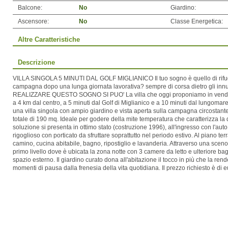
Balcone:
No
Giardino:
Ascensore:
No
Classe Energetica:
Altre Caratteristiche
Descrizione
VILLA SINGOLA 5 MINUTI DAL GOLF MIGLIANICO Il tuo sogno è quello di rifugiar
campagna dopo una lunga giornata lavorativa? sempre di corsa dietro gli in
REALIZZARE QUESTO SOGNO SI PUO' La villa che oggi proponiamo in vendit
a 4 km dal centro, a 5 minuti dal Golf di Miglianico e a 10 minuti dal lungomare
una villa singola con ampio giardino e vista aperta sulla campagna circostante,
totale di 190 mq. Ideale per godere della mite temperatura che caratterizza la
soluzione si presenta in ottimo stato (costruzione 1996), all'ingresso con l'aut
rigoglioso con porticato da sfruttare soprattutto nel periodo estivo. Al piano te
camino, cucina abitabile, bagno, ripostiglio e lavanderia. Attraverso una scenog
primo livello dove è ubicata la zona notte con 3 camere da letto e ulteriore 
spazio esterno. Il giardino curato dona all'abitazione il tocco in più che la rend
momenti di pausa dalla frenesia della vita quotidiana. Il prezzo richiesto è di