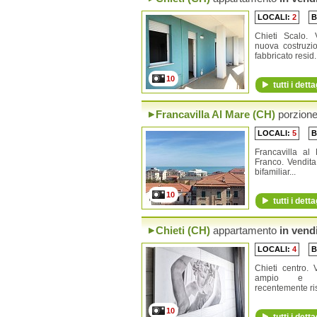
LOCALI:
2
B
Chieti Scalo. 
nuova costruzi
fabbricato resid.
10
tutti i detta
Francavilla Al Mare (CH)
porzione 
LOCALI:
5
B
Francavilla al 
Franco. Vendita
bifamiliar...
10
tutti i detta
Chieti (CH)
appartamento
in vend
LOCALI:
4
B
Chieti centro. 
ampio e lu
recentemente rist
10