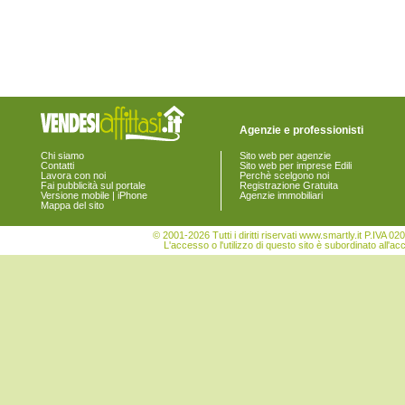
Agenzie e professionisti
Chi siamo
Sito web per agenzie
Contatti
Sito web per imprese Edili
Lavora con noi
Perchè scelgono noi
Fai pubblicità sul portale
Registrazione Gratuita
Versione mobile | iPhone
Agenzie immobiliari
Mappa del sito
© 2001-2026 Tutti i diritti riservati www.smartly.it P.IV
L'accesso o l'utilizzo di questo sito è subordinato all'ac