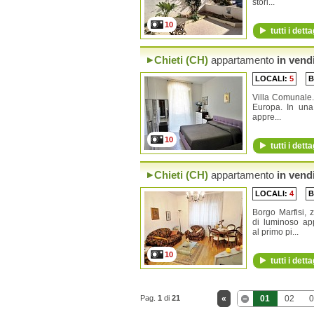
stori...
10
tutti i detta
Chieti (CH)
appartamento
in vend
LOCALI:
5
B
Villa Comunale.
Europa. In una
appre...
10
tutti i detta
Chieti (CH)
appartamento
in vend
LOCALI:
4
B
Borgo Marfisi, 
di luminoso app
al primo pi...
10
tutti i detta
Pag.
1
di
21
«
01
02
0