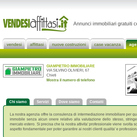
Annunci immobiliari gratuiti c
vendesi
affittasi
nuove costruzioni
case vacanza
age
GIAMPIETRO IMMOBILIARE
VIA SILVINO OLIVIERI, 67
Chieti
Mostra il numero di telefono
Chi siamo
Servizi
Dove siamo
Contatti
La nostra agenzia offre la consulenza di intermediazione immobiliare per qua
immobile senza alcun onere relativo alla valutazione dello stesso, stringe
mercato estero. Si precisa che la nostra attivita' professionale viene svolta s
aspetto fondamentale per poter garantire ai nostri clienti qualita' e professio