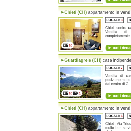
tutti i detta
Chieti (CH)
appartamento
in vend
LOCALI:
3
B
Chieti centro (
Vendita di 
completamente ri
10
tutti i detta
Guardiagrele (CH)
casa indipend
LOCALI:
7
B
Vendita di ca
posizione molto
dal centro di G...
10
1
tutti i detta
Chieti (CH)
appartamento
in vend
LOCALI:
6
B
Chieti, Via Trie
molto ben servi