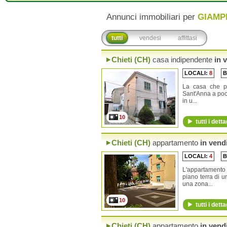
Annunci immobiliari per
GIAMP
tutti
vendesi
affittasi
Chieti (CH)
casa indipendente
in v
LOCALI:
8
B
La casa che p
Sant'Anna a poch
in u...
10
tutti i detta
Chieti (CH)
appartamento
in vend
LOCALI:
4
B
L'appartamento 
piano terra di u
una zona...
10
tutti i detta
Chieti (CH)
appartamento
in vend