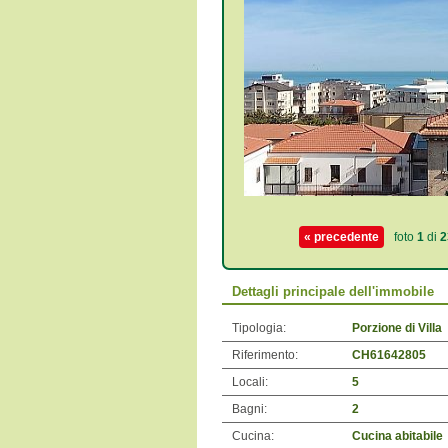
« precedente
foto
1
di
2
Dettagli principale dell'immobile
Tipologia:
Porzione di Villa
Riferimento:
CH61642805
Locali:
5
Bagni:
2
Cucina:
Cucina abitabile