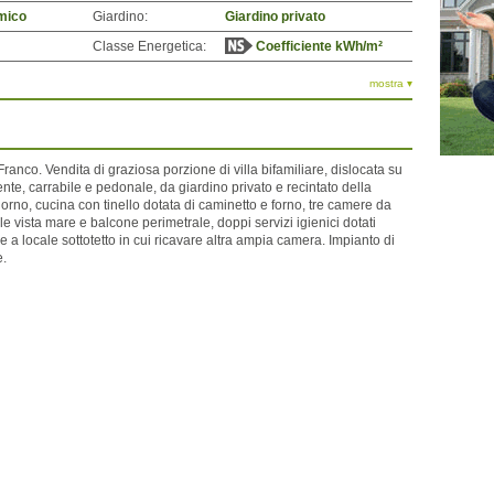
mico
Giardino:
Giardino privato
Classe Energetica:
Coefficiente kWh/m²
mostra ▾
 Franco. Vendita di graziosa porzione di villa bifamiliare, dislocata su
ente, carrabile e pedonale, da giardino privato e recintato della
rno, cucina con tinello dotata di caminetto e forno, tre camere da
le vista mare e balcone perimetrale, doppi servizi igienici dotati
e a locale sottotetto in cui ricavare altra ampia camera. Impianto di
e.