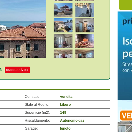
3
successivo »
Contratto:
vendita
Stato al Rogito:
Libero
Superficie (m
2
):
149
Riscaldamento:
Autonomo gas
Garage:
Ignoto