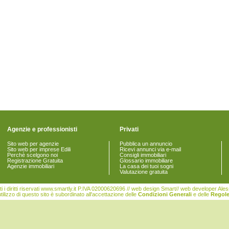
Agenzie e professionisti
Privati
Sito web per agenzie
Pubblica un annuncio
Sito web per imprese Edili
Ricevi annunci via e-mail
Perchè scelgono noi
Consigli immobiliari
Registrazione Gratuita
Glossario immobiliare
Agenzie immobiliari
La casa dei tuoi sogni
Valutazione gratuita
i i diritti riservati www.smartly.it P.IVA 02000620696 // web design Smart// web developer Al
tilizzo di questo sito è subordinato all'accettazione delle
Condizioni Generali
e delle
Regole