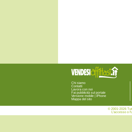
Chi siamo
Contatti
Lavora con noi
Fai pubblicità sul portale
Versione mobile | iPhone
Mappa del sito
© 2001-2026 Tutt
L'accesso o l'u