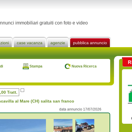
nnunci immobiliari gratuiti con foto e video
zioni
case vacanza
agenzie
pubblica annuncio
R
di
Stampa
Nuova Ricerca
,00 Tratt.
ncavilla al Mare (CH) salita san franco
data annuncio 17/07/2026