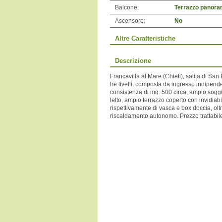
Balcone:
Terrazzo panora
Ascensore:
No
Altre Caratteristiche
Descrizione
Francavilla al Mare (Chieti), salita di San
tre livelli, composta da ingresso indipend
consistenza di mq. 500 circa, ampio soggio
letto, ampio terrazzo coperto con invidiabi
rispettivamente di vasca e box doccia, oltr
riscaldamento autonomo. Prezzo trattabil