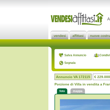
A
vendesi
affittasi
nuove costru
Salva Annuncio
Condivi
Segnala
Annuncio VA
172115
€ 229.000
Porzione di Villa in vendita a Fra
foto
mappa