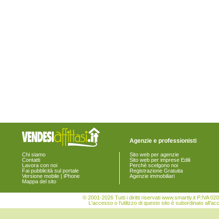
Agenzie e professionisti
Chi siamo
Sito web per agenzie
Contatti
Sito web per imprese Edili
Lavora con noi
Perchè scelgono noi
Fai pubblicità sul portale
Registrazione Gratuita
Versione mobile | iPhone
Agenzie immobiliari
Mappa del sito
© 2001-2026 Tutti i diritti riservati www.smartly.it P.IV
L'accesso o l'utilizzo di questo sito è subordinato all'ac