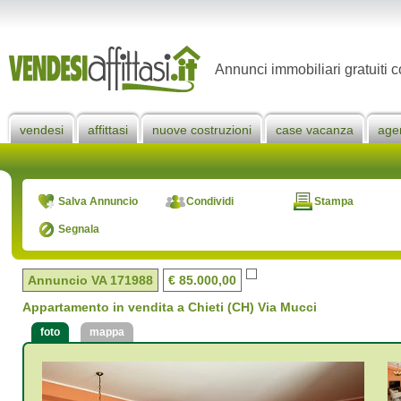
Annunci immobiliari gratuiti c
vendesi
affittasi
nuove costruzioni
case vacanza
age
Salva Annuncio
Condividi
Stampa
Segnala
Annuncio VA
171988
€ 85.000,00
Appartamento in vendita a Chieti (CH) Via Mucci
foto
mappa