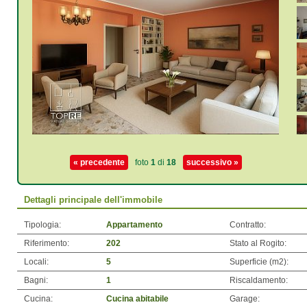
« precedente
foto
1
di
18
successivo »
Dettagli principale dell'immobile
Tipologia:
Appartamento
Contratto:
Riferimento:
202
Stato al Rogito:
Locali:
5
Superficie (m
2
):
Bagni:
1
Riscaldamento:
Cucina:
Cucina abitabile
Garage: