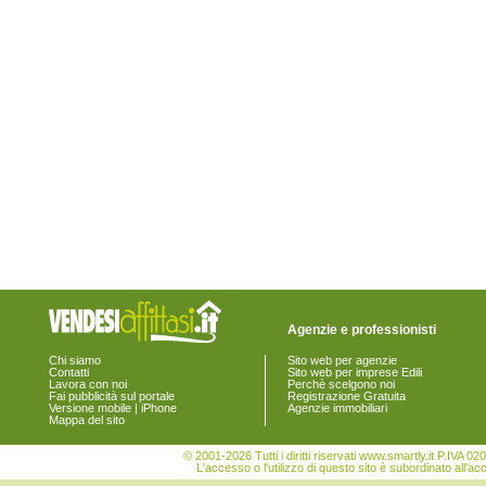
Agenzie e professionisti
Chi siamo
Sito web per agenzie
Contatti
Sito web per imprese Edili
Lavora con noi
Perchè scelgono noi
Fai pubblicità sul portale
Registrazione Gratuita
Versione mobile | iPhone
Agenzie immobiliari
Mappa del sito
© 2001-2026 Tutti i diritti riservati www.smartly.it P.IV
L'accesso o l'utilizzo di questo sito è subordinato all'ac