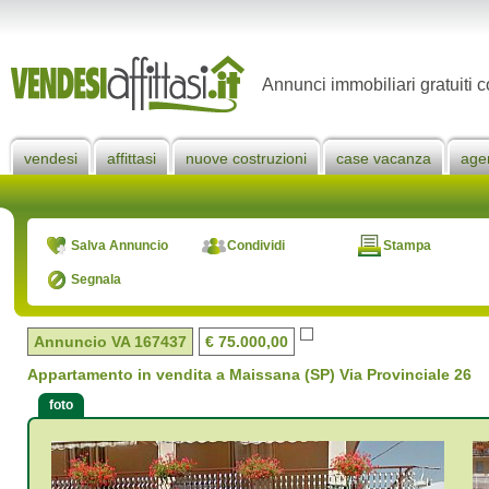
Annunci immobiliari gratuiti c
vendesi
affittasi
nuove costruzioni
case vacanza
age
Salva Annuncio
Condividi
Stampa
Segnala
Annuncio VA
167437
€ 75.000,00
Appartamento in vendita a Maissana (SP) Via Provinciale 26
foto