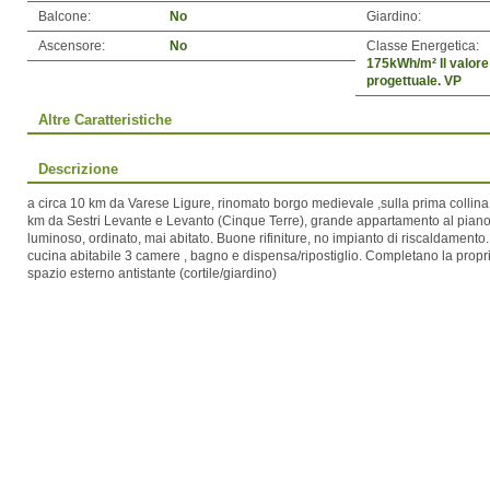
Balcone:
No
Giardino:
Ascensore:
No
Classe Energetica:
175kWh/m² Il valore
progettuale. VP
Altre Caratteristiche
Descrizione
a circa 10 km da Varese Ligure, rinomato borgo medievale ,sulla prima collina
km da Sestri Levante e Levanto (Cinque Terre), grande appartamento al piano t
luminoso, ordinato, mai abitato. Buone rifiniture, no impianto di riscaldament
cucina abitabile 3 camere , bagno e dispensa/ripostiglio. Completano la prop
spazio esterno antistante (cortile/giardino)