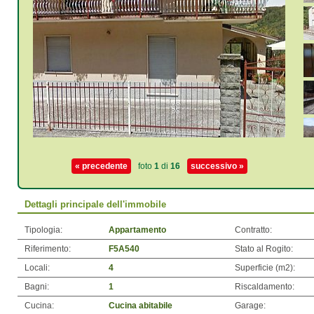
« precedente
foto
1
di
16
successivo »
Dettagli principale dell'immobile
Tipologia:
Appartamento
Contratto:
Riferimento:
F5A540
Stato al Rogito:
Locali:
4
Superficie (m
2
):
Bagni:
1
Riscaldamento:
Cucina:
Cucina abitabile
Garage: