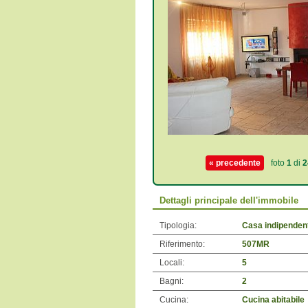
« precedente
foto
1
di
2
Dettagli principale dell'immobile
Tipologia:
Casa indipenden
Riferimento:
507MR
Locali:
5
Bagni:
2
Cucina:
Cucina abitabile