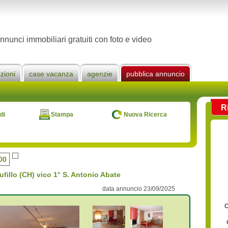
nnunci immobiliari gratuiti con foto e video
zioni
case vacanza
agenzie
pubblica annuncio
R
di
Stampa
Nuova Ricerca
00
fillo (CH) vico 1° S. Antonio Abate
data annuncio 23/09/2025
C