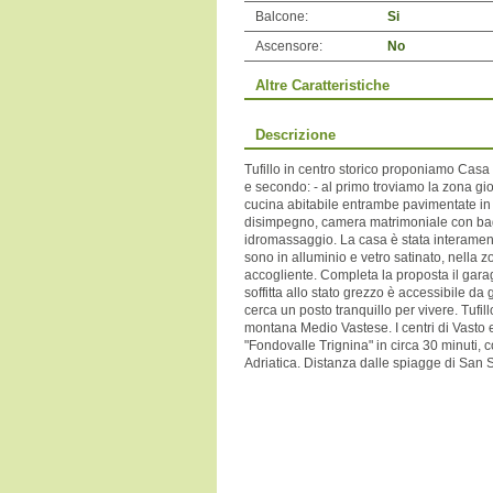
Balcone:
Si
Ascensore:
No
Altre Caratteristiche
Descrizione
Tufillo in centro storico proponiamo Casa 
e secondo: - al primo troviamo la zona g
cucina abitabile entrambe pavimentate in
disimpegno, camera matrimoniale con bag
idromassaggio. La casa è stata interamente
sono in alluminio e vetro satinato, nella 
accogliente. Completa la proposta il garag
soffitta allo stato grezzo è accessibile d
cerca un posto tranquillo per vivere. Tufil
montana Medio Vastese. I centri di Vasto 
"Fondovalle Trignina" in circa 30 minuti, c
Adriatica. Distanza dalle spiagge di San 