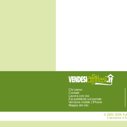
Chi siamo
Contatti
Lavora con noi
Fai pubblicità sul portale
Versione mobile | iPhone
Mappa del sito
© 2001-2026 Tutt
L'accesso o l'u