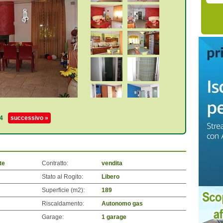
4
successivo »
te
Contratto:
vendita
Stato al Rogito:
Libero
Superficie (m
2
):
189
Riscaldamento:
Autonomo gas
Garage:
1 garage