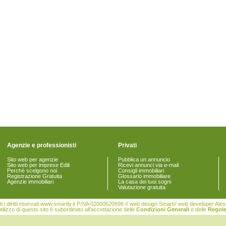
Agenzie e professionisti
Privati
Sito web per agenzie
Pubblica un annuncio
Sito web per imprese Edili
Ricevi annunci via e-mail
Perchè scelgono noi
Consigli immobiliari
Registrazione Gratuita
Glossario immobiliare
Agenzie immobiliari
La casa dei tuoi sogni
Valutazione gratuita
i i diritti riservati www.smartly.it P.IVA 02000620696 // web design Smart// web developer Al
tilizzo di questo sito è subordinato all'accettazione delle
Condizioni Generali
e delle
Regole