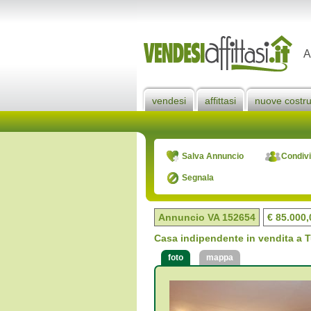
A
vendesi
affittasi
nuove costru
Salva Annuncio
Condivi
Segnala
Annuncio VA
152654
€ 85.000,
Casa indipendente in vendita a Tu
foto
mappa