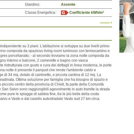
Giardino:
Assente
Classe Energetica:
Coefficiente kWh/m²
mostra ▾
indipendente su 3 piani. L'abitazione si sviluppa su due livelli primo
iorno composta da spazioso living room luminoso con termocamino e
 gres porcellanato; - al secondo troviamo la zona notte composta da
no interno e balcone, 2 camerette e bagno con vasca
 ristrutturata con gusto e cura dei dettagli in linea moderna, le porte
zona notte è presente il parquet che rende l'ambiente caldo e
e di 34 mq, dotato di caminetto, e piccola cantina di 12 mq. La
a gradinata. Ottima soluzione per famiglia che ha bisogno di spazio e
lo piccolo centro della provincia di Chieti, fa parte della Comunità
e San Salvo sono raggiungibili agevolmente in auto tramite la strada
ome pure le spiagge di sabbia fine, tra le più belle della costa
Salvo e Vasto e dal casello autostradale Vasto sud 27 km circa.