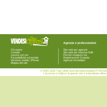
Agenzie e professionisti
Chi siamo
Sito web per agenzie
Contatti
Sito web per imprese Edili
Lavora con noi
Perchè scelgono noi
Fai pubblicità sul portale
Registrazione Gratuita
Versione mobile | iPhone
Agenzie immobiliari
Mappa del sito
© 2001-2026 Tutti i diritti riservati www.smartly.it P.IV
L'accesso o l'utilizzo di questo sito è subordinato all'ac