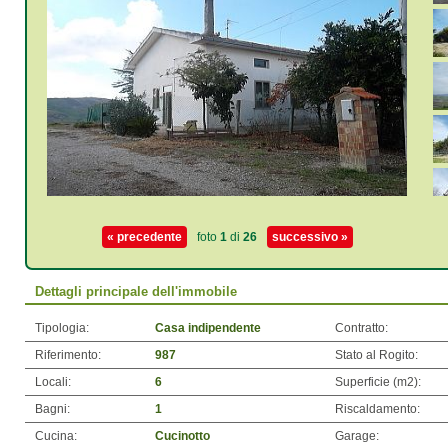
« precedente
foto
1
di
26
successivo »
Dettagli principale dell'immobile
Tipologia:
Casa indipendente
Contratto:
Riferimento:
987
Stato al Rogito:
Locali:
6
Superficie (m
2
):
Bagni:
1
Riscaldamento:
Cucina:
Cucinotto
Garage: