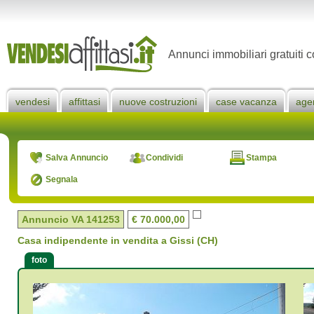
Annunci immobiliari gratuiti c
vendesi
affittasi
nuove costruzioni
case vacanza
age
Salva Annuncio
Condividi
Stampa
Segnala
Annuncio VA
141253
€ 70.000,00
Casa indipendente in vendita a Gissi (CH)
foto