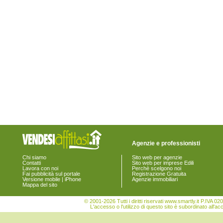
Agenzie e professionisti
Chi siamo
Sito web per agenzie
Contatti
Sito web per imprese Edili
Lavora con noi
Perchè scelgono noi
Fai pubblicità sul portale
Registrazione Gratuita
Versione mobile | iPhone
Agenzie immobiliari
Mappa del sito
© 2001-2026 Tutti i diritti riservati www.smartly.it P.IV
L'accesso o l'utilizzo di questo sito è subordinato all'ac