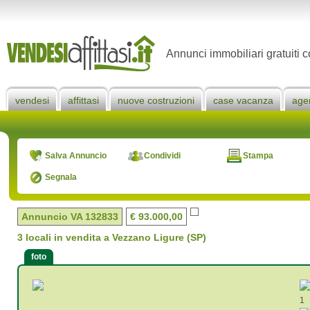
Annunci immobiliari gratuiti c
vendesi
affittasi
nuove costruzioni
case vacanza
age
Salva Annuncio
Condividi
Stampa
Segnala
Annuncio VA
132833
€ 93.000,00
3 locali in vendita a Vezzano Ligure (SP)
foto