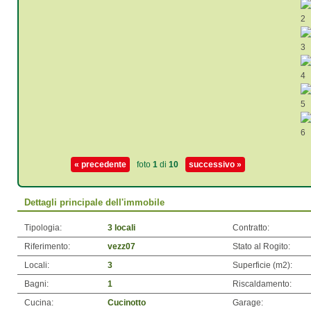
« precedente
foto
1
di
10
successivo »
Dettagli principale dell'immobile
Tipologia:
3 locali
Contratto:
Riferimento:
vezz07
Stato al Rogito:
Locali:
3
Superficie (m
2
):
Bagni:
1
Riscaldamento:
Cucina:
Cucinotto
Garage: