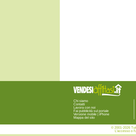
Chi siamo
Contatti
Lavora con noi
Fai pubblicità sul portale
Versione mobile | iPhone
Mappa del sito
© 2001-2026 Tutt
L'accesso o l'u