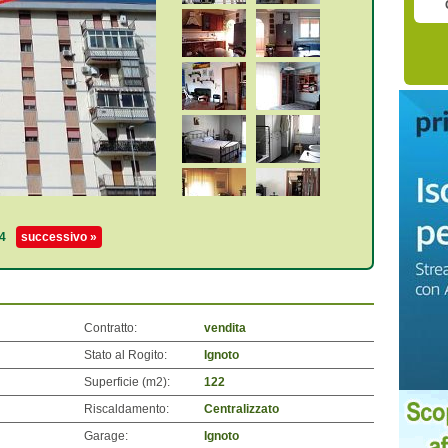
4
successivo »
Contratto:
vendita
Stato al Rogito:
Ignoto
Superficie (m
2
):
122
Riscaldamento:
Centralizzato
Garage:
Ignoto