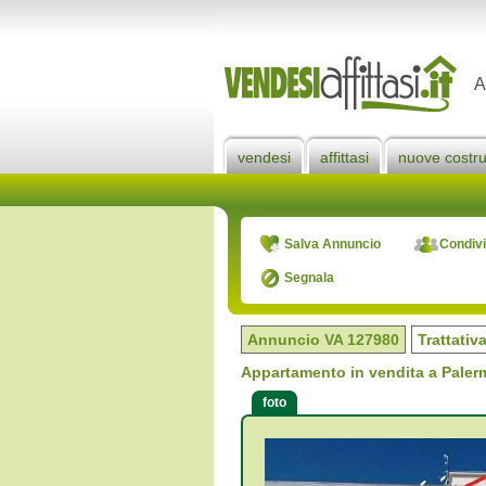
A
vendesi
affittasi
nuove costru
Salva Annuncio
Condivi
Segnala
Annuncio VA
127980
Trattativ
Appartamento in vendita a Palerm
foto