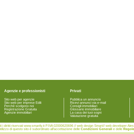
Agenzie e professionisti
Privati
Sito web per agenzie
Pubblica un annuncio
Sito web per imprese Edili
Ricevi annunci via e-mail
Perchè scelgono noi
Consigli immobiliari
Registrazione Gratuita
Glossario immobiliare
Agenzie immobiliari
La casa dei tuoi sogni
Valutazione gratuita
i i diritti riservati www.smartly.it P.IVA 02000620696 // web design Smart// web developer Al
tilizzo di questo sito è subordinato all'accettazione delle
Condizioni Generali
e delle
Regole