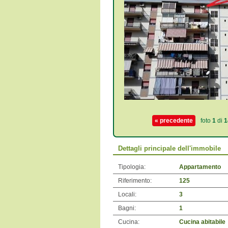
« precedente
foto
1
di
1
Dettagli principale dell'immobile
Tipologia:
Appartamento
Riferimento:
125
Locali:
3
Bagni:
1
Cucina:
Cucina abitabile