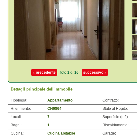
« precedente
foto
1
di
16
successivo »
Dettagli principale dell'immobile
Tipologia:
Appartamento
Contratto:
Riferimento:
CH6864
Stato al Rogito:
Locali:
7
Superficie (m
2
):
Bagni:
1
Riscaldamento:
Cucina:
Cucina abitabile
Garage: