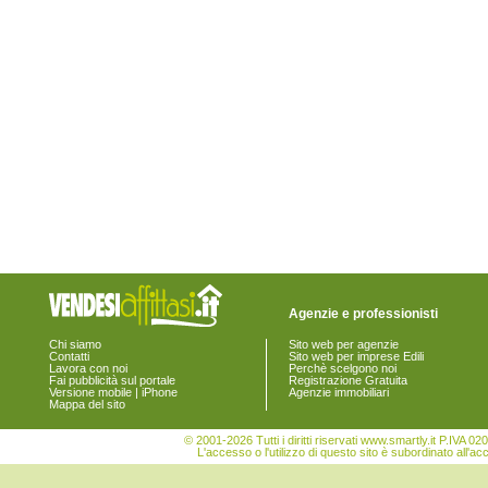
Agenzie e professionisti
Chi siamo
Sito web per agenzie
Contatti
Sito web per imprese Edili
Lavora con noi
Perchè scelgono noi
Fai pubblicità sul portale
Registrazione Gratuita
Versione mobile | iPhone
Agenzie immobiliari
Mappa del sito
© 2001-2026 Tutti i diritti riservati www.smartly.it P.IV
L'accesso o l'utilizzo di questo sito è subordinato all'ac