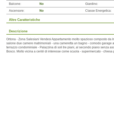
Balcone:
No
Giardino:
Ascensore:
No
Classe Energetica:
Altre Caratteristiche
Descrizione
Ortona - Zona Salesiani Vendesi Appartamento molto spazioso composto da Ing
salone due camere matrimoniali - una cameretta un bagno - comodo garage a pi
terrazzo condominiale - Palazzina di soli tre piani, al secondo piano senza a
Bosco. Molto vicina a centri di interesse come scuola - supermercato - chiesa 