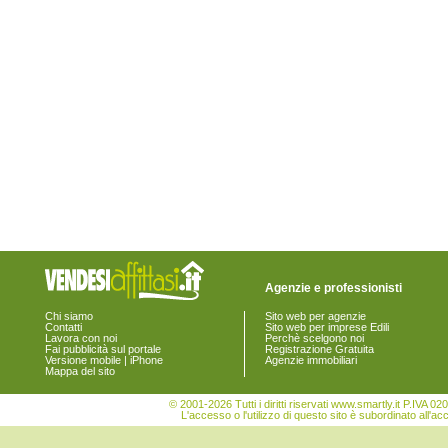
Agenzie e professionisti
Chi siamo
Sito web per agenzie
Contatti
Sito web per imprese Edili
Lavora con noi
Perchè scelgono noi
Fai pubblicità sul portale
Registrazione Gratuita
Versione mobile | iPhone
Agenzie immobiliari
Mappa del sito
© 2001-2026 Tutti i diritti riservati www.smartly.it P.IV
L'accesso o l'utilizzo di questo sito è subordinato all'ac