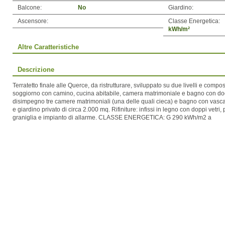
Balcone:
No
Giardino:
Ascensore:
Classe Energetica:
kWh/m²
Altre Caratteristiche
Descrizione
Terratetto finale alle Querce, da ristrutturare, sviluppato su due livelli e compo
soggiorno con camino, cucina abitabile, camera matrimoniale e bagno con doc
disimpegno tre camere matrimoniali (una delle quali cieca) e bagno con vasca. A
e giardino privato di circa 2.000 mq. Rifiniture: infissi in legno con doppi vetri,
graniglia e impianto di allarme. CLASSE ENERGETICA: G 290 kWh/m2 a