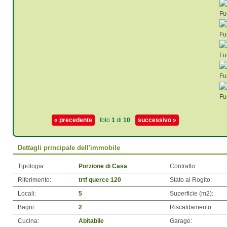
« precedente
foto
1
di
10
successivo »
Dettagli principale dell'immobile
Tipologia:
Porzione di Casa
Contratto:
Riferimento:
trtf querce 120
Stato al Rogito:
Locali:
5
Superficie (m
2
):
Bagni:
2
Riscaldamento:
Cucina:
Abitabile
Garage: