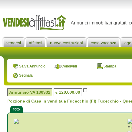
Annunci immobiliari gratuiti c
vendesi
affittasi
nuove costruzioni
case vacanza
age
Salva Annuncio
Condividi
Stampa
Segnala
Annuncio VA
130932
€ 120.000,00
Porzione di Casa in vendita a Fucecchio (FI) Fucecchio - Que
foto